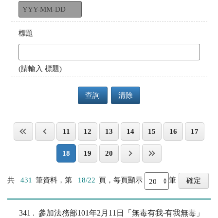
標題
(請輸入 標題)
查詢
清除
11
12
13
14
15
16
17
18
19
20
共
431
筆資料，第
18/22
頁，每頁顯示
筆
341
參加法務部101年2月11日「無毒有我‧有我無毒」