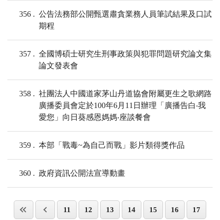
356
公告法務部公開甄選肅貪業務人員筆試結果及口試
期程
357
全國博碩士研究生刑事政策與犯罪問題研究論文集
論文發表會
358
社團法人中國道家茅山丹道協會附屬更生之歌網路
廣播委員會定於100年6月11日辦理「廣播告白‧我
愛您」向日葵感恩媽媽‧座談餐會
359
本部「戰毒~為自己而戰」影片類得獎作品
360
政府資訊公開法宣導動畫
11
12
13
14
15
16
17