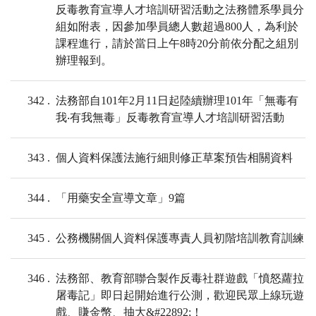
反毒教育宣導人才培訓研習活動之法務體系學員分
組如附表，因參加學員總人數超過800人，為利於
課程進行，請於當日上午8時20分前依分配之組別
辦理報到。
342
法務部自101年2月11日起陸續辦理101年「無毒有
我‧有我無毒」反毒教育宣導人才培訓研習活動
343
個人資料保護法施行細則修正草案預告相關資料
344
「用藥安全宣導文章」9篇
345
公務機關個人資料保護專責人員初階培訓教育訓練
346
法務部、教育部聯合製作反毒社群遊戲「憤怒蘿拉
屠毒記」即日起開始進行公測，歡迎民眾上線玩遊
戲、賺金幣、抽大&#22892;！