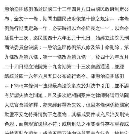
懲治盜匪條例係於民國三十三年四月八日由國民政府制定公
布，全文十一條，期間由國民政府依第十條之規定︵﹁本條
例施行期間定為一年，必要時得以命令延長之﹂︶，以命令
延長十三次，迄民國四十六年五月十七日，始經立法院民刑
商法委員會決議：﹁懲治盜匪條例第八條及第十條刪除，第
九條改為第八條，第十一條改為第九條﹂，於四十六年五月
二十四日經立法院第十九會期第二十三次會議通過，並經
總統於四十六年六月五日公布施行迄今。雖懲治盜匪條例
︵下簡稱本條例︶迭經最高法院多次於判決中引用，並不認
有所謂失效之問題，且又多次經相關案件之律師聲請司法院
大法官會議解釋，亦未經解釋為失效，但因本條例係於國家
動盪不安之特殊情勢下之產物，其構成要件或充斥治安刑法
色彩，而與現實環境不符；或與刑法之相關要件存在重複或
紛歧紊亂之現象；或將不同不法內涵與罪責之行為，均規定