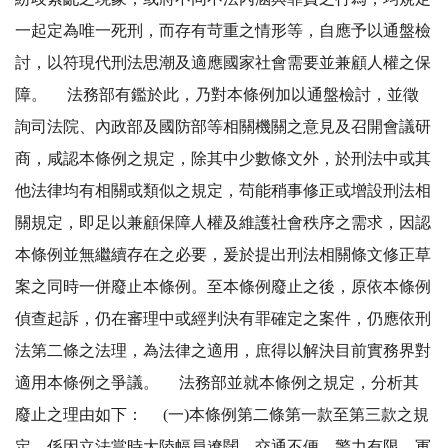
一起定為唯一死刑，而存有苛重之情形等，自應予以通盤檢
討，以符現代刑法思潮及適應國家社會需要並兼顧人權之保
障。 法務部有鑑於此，乃對本條例加以通盤檢討，並徵
詢司法院、內政部及國防部等相關機關之意見及召開會議研
商，咸認本條例之規定，除其中少數條文外，於刑法中或其
他法律均有相關或類似之規定，苟能稍事修正或增設刑法相
關規定，即足以兼顧保障人權及維護社會秩序之需求，因認
本條例並無繼續存在之必要，爰於提出刑法相關條文修正草
案之同時一併廢止本條例。至本條例廢止之後，原依本條例
偵查起訴，仍在審理中或經判決有罪確定之案件，仍應依刑
法第二條之法理，為法律之適用，庶得以解決目前實務界對
適用本條例之爭議。 法務部並就本條例之規定，分析其
廢止之理由如下： (一)本條例第二條第一款至第三款之規
定，係因立法當時大陸幅員遼闊，交通不便，警力有限，軍