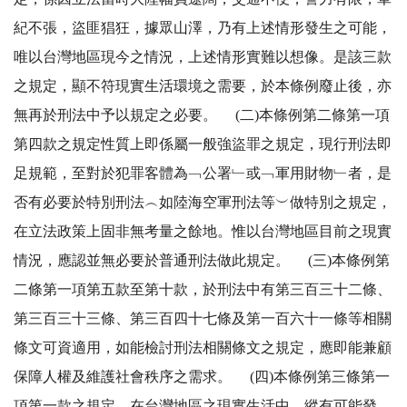
紀不張，盜匪猖狂，據眾山澤，乃有上述情形發生之可能，
唯以台灣地區現今之情況，上述情形實難以想像。是該三款
之規定，顯不符現實生活環境之需要，於本條例廢止後，亦
無再於刑法中予以規定之必要。 (二)本條例第二條第一項
第四款之規定性質上即係屬一般強盜罪之規定，現行刑法即
足規範，至對於犯罪客體為﹁公署﹂或﹁軍用財物﹂者，是
否有必要於特別刑法︵如陸海空軍刑法等︶做特別之規定，
在立法政策上固非無考量之餘地。惟以台灣地區目前之現實
情況，應認並無必要於普通刑法做此規定。 (三)本條例第
二條第一項第五款至第十款，於刑法中有第三百三十二條、
第三百三十三條、第三百四十七條及第一百六十一條等相關
條文可資適用，如能檢討刑法相關條文之規定，應即能兼顧
保障人權及維護社會秩序之需求。 (四)本條例第三條第一
項第一款之規定，在台灣地區之現實生活中，縱有可能發