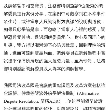
及調解哲學相當寶貴，法務部特別邀請
3
位優秀的調
解委員進行案例分享，在案例中可觀察到在不幸事件
發生時，或許當事人只期待對方真誠的說明與道歉，
如果只顧爭論是非，而忽略了當事人心裡的感受，調
解恐難竟其功。透過調解委員愛心、耐心及同理心的
引導，雙方得以漸漸卸下心防與敵意，回到理性的溝
通，進而可達到雙贏局面。調解委員在調解過程中嘗
試撫平傷痛所展現的強大溫暖力量，至為珍貴，法務
部特別感謝調解委員以人為本的調解哲學。
我國司法改革國是會議的重點議題及改革方案包括強
化調解、仲裁等訴訟外紛爭解決機制（
Alternative
Dispute Resolution,
簡稱
ADR
），使紛爭能儘早於訴
訟外獲得相當程度的解決，以疏減訟源。鄉鎮市調解