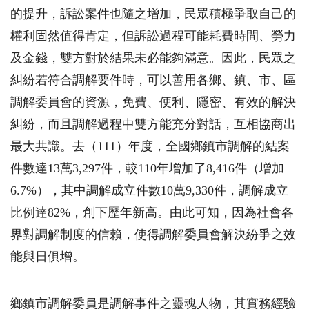
的提升，訴訟案件也隨之增加，民眾積極爭取自己的
權利固然值得肯定，但訴訟過程可能耗費時間、勞力
及金錢，雙方對於結果未必能夠滿意。因此，民眾之
糾紛若符合調解要件時，可以善用各鄉、鎮、市、區
調解委員會的資源，免費、便利、隱密、有效的解決
糾紛，而且調解過程中雙方能充分對話，互相協商出
最大共識。去（
111
）年度，全國鄉鎮市調解的結案
件數達
13
萬
3,297
件，較
110
年增加了
8,416
件（增加
6.7%
），其中調解成立件數
10
萬
9,330
件，調解成立
比例達
82%
，創下歷年新高。由此可知，因為社會各
界對調解制度的信賴，使得調解委員會解決紛爭之效
能與日俱增。
鄉鎮市調解委員是調解事件之靈魂人物，其實務經驗