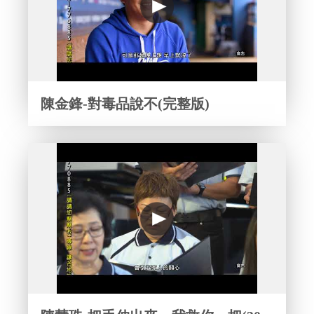
陳金鋒-對毒品說不(完整版)