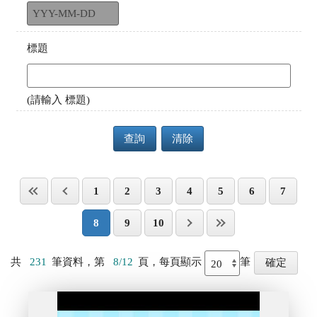
標題
(請輸入 標題)
查詢
清除
1
2
3
4
5
6
7
8
9
10
共
231
筆資料，第
8/12
頁，每頁顯示
筆