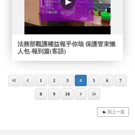
法務部觀護權益報乎你哉 保護管束懶
人包-報到篇(客語)
1
2
3
4
5
6
7
8
9
10
回上一頁