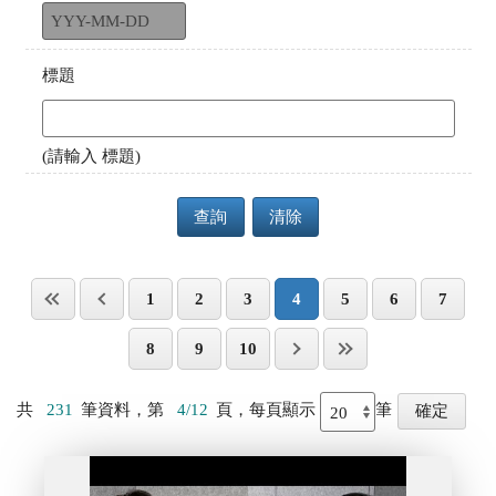
標題
(請輸入 標題)
查詢
清除
1
2
3
4
5
6
7
8
9
10
共
231
筆資料，第
4/12
頁，每頁顯示
筆