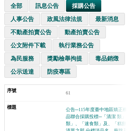
全部
訊息公告
採購公告
人事公告
政風法律法規
最新消息
不動產拍賣公告
動產拍賣公告
公文附件下載
執行業務公告
為民服務
獎勵檢舉拘提
毒品銷燬
公示送達
防疫專區
61
公告─115年度臺中地區矯正機
品聯合採購投標─「清潔 類」
類」、「速食類」及、「糕餅
清單之部 分標項品名、廠牌及規格