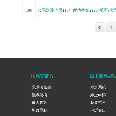
180
公示送達本署115年度偵字第29264號不
法務部簡介
線上服務e點
認識法務部
查詢系統
組織架構
線上申辦
重大政策
我要留言
施政重點
申訴窗口