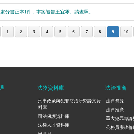
起訴處分書正本1件，本案被告王宜雯。請查照。
1
2
3
4
5
6
7
8
9
10
通
法務資料庫
法治視窗
刑事政策與犯罪防治研究論文資
法律資源
料庫
法律推廣
司法保護資料庫
重大犯罪專論
法律人才資料庫
公務員廉政倫
出版品