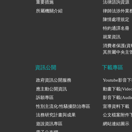
重要措施
法律諮詢資源
所屬機關介紹
律師法涉外業
陳情處理規定
特約通譯名冊
就業資訊
消費者保護(
其所屬中央主管
資訊公開
下載專區
政府資訊公開服務
Youtube影音
應主動公開資訊
動畫下載(Video
訴願專區
影音下載(Audio
性別主流化/性騷擾防治專區
宣導資料下載
法務研究計畫與成果
公文檔案附件
遊說資訊專區
網站連結圖示