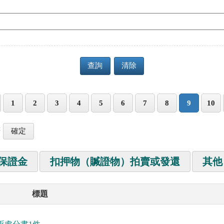
查詢
清除
1
2
3
4
5
6
7
8
9
10
筆
保證金
扣押物（贓證物）拍賣或發還
其他
標題