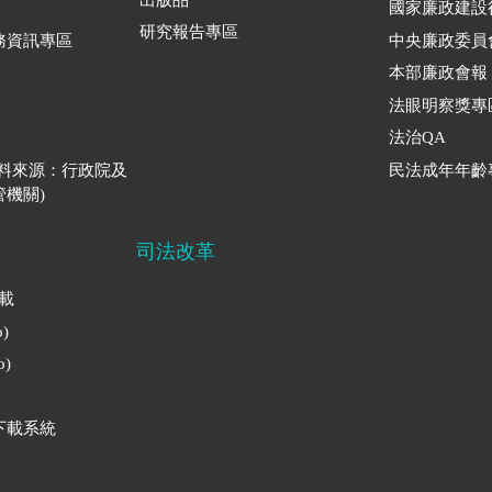
國家廉政建設
研究報告專區
務資訊專區
中央廉政委員
本部廉政會報
法眼明察獎專
法治QA
資料來源：行政院及
民法成年年齡
機關)
司法改革
下載
)
)
下載系統