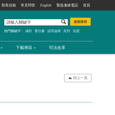
部長信箱
常見問答
English
緊急連絡電話
首頁
熱門關鍵字：
減刑
委任書
認罪協商
死刑
拍賣
下載專區
司法改革
回上一頁