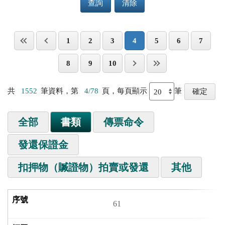
查詢
清除
1
2
3
4
5
6
7
8
9
10
共
1552
筆資料，第
4/78
頁，每頁顯示
筆
全部
書類
傳票命令
發還保證金
扣押物（贓證物）拍賣或發還
其他
61