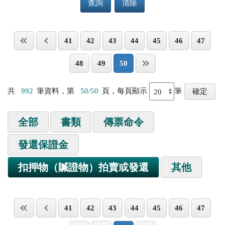
查詢
清除
41
42
43
44
45
46
47
48
49
50
共
992
筆資料，第
50/50
頁，每頁顯示
筆
全部
書類
傳票命令
發還保證金
扣押物（贓證物）拍賣或發還
其他
41
42
43
44
45
46
47