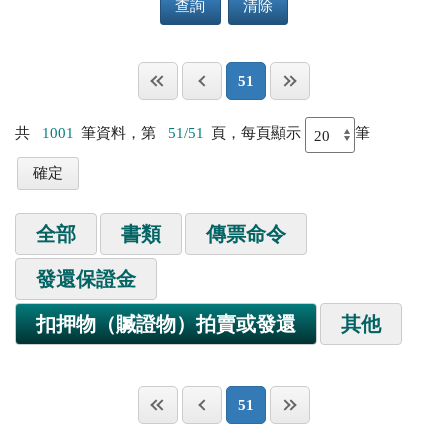
查詢
清除
51
共
1001
筆資料，第
51/51
頁，每頁顯示
筆
全部
書類
傳票命令
發還保證金
扣押物（贓證物）拍賣或發還
其他
51