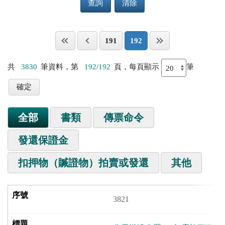
查詢
清除
191
192
共
3830
筆資料，第
192/192
頁，每頁顯示
筆
全部
書類
傳票命令
發還保證金
扣押物（贓證物）拍賣或發還
其他
3821