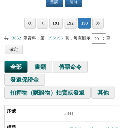
查詢
清除
191
192
193
共
3852
筆資料，第
193/193
頁，每頁顯示
筆
全部
書類
傳票命令
發還保證金
扣押物（贓證物）拍賣或發還
其他
3841