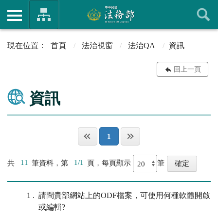
首頁
法治視窗
法治QA
資訊
回上一頁
資訊
1
共
11
筆資料，第
1/1
頁，每頁顯示
筆
1
請問貴部網站上的ODF檔案，可使用何種軟體開啟
或編輯?