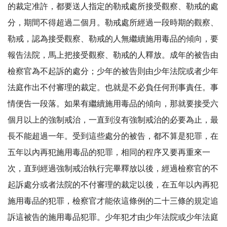
的裁定准許，都要送人指定的勒戒處所接受觀察、勒戒的處
分，期間不得超過二個月。勒戒處所經過一段時期的觀察、
勒戒，認為接受觀察、勒戒的人無繼續施用毒品的傾向，要
報告法院，馬上把接受觀察、勒戒的人釋放。成年的被告由
檢察官為不起訴的處分；少年的被告則由少年法院或者少年
法庭作出不付審理的裁定。也就是不必負任何刑事責任。事
情便告一段落。如果有繼續施用毒品的傾向，那就要接受六
個月以上的強制戒治，一直到沒有強制戒治的必要為止，最
長不能超過一年。受到這些處分的被告，都不算是犯罪，在
五年以內再犯施用毒品的犯罪，相同的程序又要再重來一
次，直到經過強制戒治執行完畢釋放以後，經過檢察官的不
起訴處分或者法院的不付審理的裁定以後，在五年以內再犯
施用毒品的犯罪，檢察官才能依這條例的二十三條的規定追
訴這被告的施用毒品犯罪。少年犯才由少年法院或少年法庭