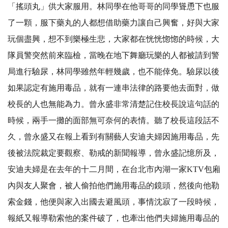
「搖頭丸」供大家服用。林同學在他哥哥的同學聳恿下也服
了一顆，服下藥丸的人都想借助藥力讓自己興奮，好與大家
玩個盡興，想不到樂極生悲，大家都在恍恍惚惚的時候，大
隊員警突然前來臨檢，當晚在地下舞廳玩樂的人都被請到警
局進行驗尿，林同學雖然年輕幾歲，也不能倖免。驗尿以後
如果認定有施用毒品，就有一連串法律的路要他去面對，做
校長的人也無能為力。曾永盛非常清楚記住校長說這句話的
時候，兩手一攤的面部無可奈何的表情。聽了校長這段話不
久，曾永盛又在報上看到有關藝人安迪夫婦因施用毒品，先
後被法院裁定要觀察、勒戒的新聞報導，曾永盛記憶所及，
安迪夫婦是在去年的十二月間，在台北市內湖一家KTV包廂
內與友人聚會，被人偷拍他們施用毒品的鏡頭，然後向他勒
索金錢，他便與家入出國去避風頭，事情沈寂了一段時候，
報紙又報導勒索他的案件破了，也牽出他們夫婦施用毒品的