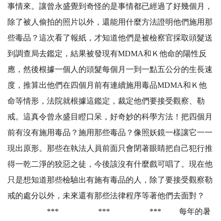
事情來。讓曾永盛覺到奇怪的是事情都已經過了好幾個月，
除了被人偷拍的照片以外，還能用什麼方法證明他們施用那
些毒品？這次看了報紙，才知道他們是被檢察官採取頭髮送
到調查局去鑑定，結果被發現有MDMA和Ｋ他命的陽性反
應，然後根據一個人的頭髮每個月一到一點五公分的生長速
度，推算出他們在四個月前有連續施用毒品MDMA和Ｋ他
命等情形，法院就根據這鑑定，裁定他們要接受觀察、勒
戒。這真令曾永盛目瞪口呆，好奇妙的科學方法！把四個月
前有沒有施用毒品？施用那些毒品？像照妖鏡一樣讓它一一
現出原形。那些在執法人員前面只會閉著眼睛把自己犯行推
得一乾二淨的狡惡之徒，今後該沒有什麼戲可唱了。現在他
只是想知道那些檢驗出有施有毒品的人，除了要接受觀察勒
戒的處分以外，未來還有那些法律程序等著他們去面對？
*** *** *** 每年的暑