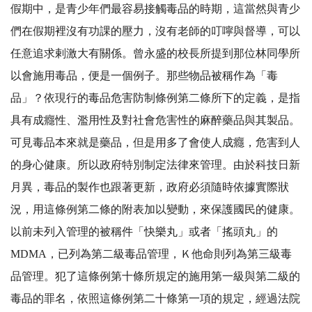
假期中，是青少年們最容易接觸毒品的時期，這當然與青少
們在假期裡沒有功課的壓力，沒有老師的叮嚀與督導，可以
任意追求剌激大有關係。曾永盛的校長所提到那位林同學所
以會施用毒品，便是一個例子。那些物品被稱作為「毒
品」？依現行的毒品危害防制條例第二條所下的定義，是指
具有成癮性、濫用性及對社會危害性的麻醉藥品與其製品。
可見毒品本來就是藥品，但是用多了會使人成癮，危害到人
的身心健康。所以政府特別制定法律來管理。由於科技日新
月異，毒品的製作也跟著更新，政府必須隨時依據實際狀
況，用這條例第二條的附表加以變動，來保護國民的健康。
以前未列入管理的被稱件「快樂丸」或者「搖頭丸」的
MDMA，已列為第二級毒品管理，Ｋ他命則列為第三級毒
品管理。犯了這條例第十條所規定的施用第一級與第二級的
毒品的罪名，依照這條例第二十條第一項的規定，經過法院