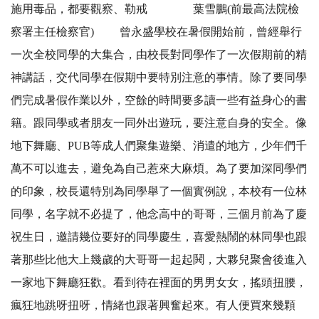
施用毒品，都要觀察、勒戒 葉雪鵬(前最高法院檢
察署主任檢察官) 曾永盛學校在暑假開始前，曾經舉行
一次全校同學的大集合，由校長對同學作了一次假期前的精
神講話，交代同學在假期中要特別注意的事情。除了要同學
們完成暑假作業以外，空餘的時間要多讀一些有益身心的書
籍。跟同學或者朋友一同外出遊玩，要注意自身的安全。像
地下舞廳、PUB等成人們聚集遊樂、消遣的地方，少年們千
萬不可以進去，避免為自己惹來大麻煩。為了要加深同學們
的印象，校長還特別為同學舉了一個實例說，本校有一位林
同學，名字就不必提了，他念高中的哥哥，三個月前為了慶
祝生日，邀請幾位要好的同學慶生，喜愛熱鬧的林同學也跟
著那些比他大上幾歲的大哥哥一起起鬨，大夥兒聚會後進入
一家地下舞廳狂歡。看到待在裡面的男男女女，搖頭扭腰，
瘋狂地跳呀扭呀，情緒也跟著興奮起來。有人便買來幾顆