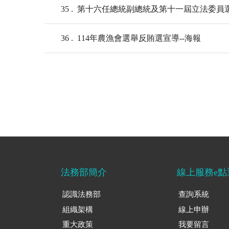
35
第十六任總統副總統及第十一屆立法委員
36
114年農漁會選舉反賄選宣導--海報
法務部簡介
線上服務e點
認識法務部
查詢系統
組織架構
線上申辦
重大政策
我要留言