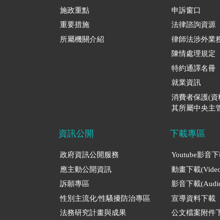
施政重點
申訴窗口
重要措施
法律諮詢資源
所屬機關介紹
律師法涉外業
陳情處理規定
特約通譯名冊
就業資訊
消費者保護(
其所屬中央主管
資訊公開
下載專區
政府資訊公開服務
Youtube影音
應主動公開資訊
動畫下載(Video
訴願專區
影音下載(Audio
性別主流化/性騷擾防治專區
宣導資料下載
法務研究計畫與成果
公文檔案附件