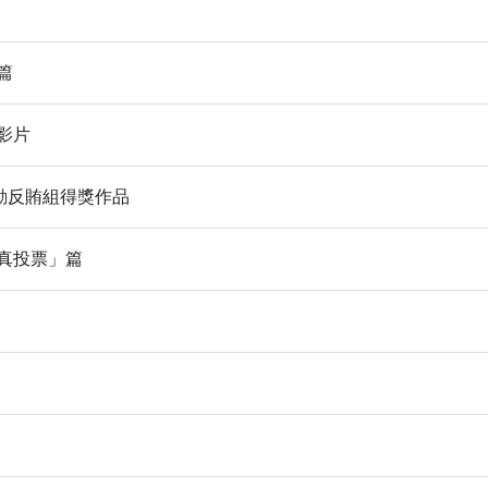
篇
影片
動反賄組得獎作品
、真投票」篇