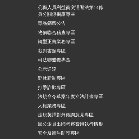
公職人員利益衝突迴避法第14條
身分關係揭露專區
毒品銷燬公告
物價聯合稽查專區
轉型正義業務專區
裁判書類專區
司法聯盟鏈專區
公示送達
勤休新制專區
打擊詐欺專區
法規命令草案年度立法計畫專區
人權業務專區
法規英譯對外徵詢意見專區
因公派員出國考察費用執行情形
安全及衛生防護專區