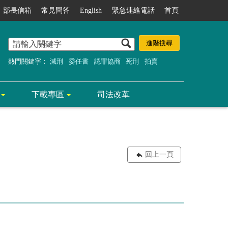
部長信箱
常見問答
English
緊急連絡電話
首頁
熱門關鍵字：
減刑
委任書
認罪協商
死刑
拍賣
下載專區
司法改革
回上一頁