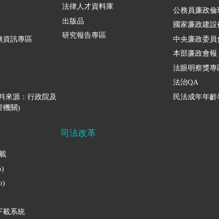
法律人才資料庫
公務員廉政倫
出版品
國家廉政建設
研究報告專區
務資訊專區
中央廉政委員
本部廉政會報
法眼明察獎專
法治QA
資料來源：行政院及
民法成年年齡
機關)
司法改革
下載
)
)
下載系統