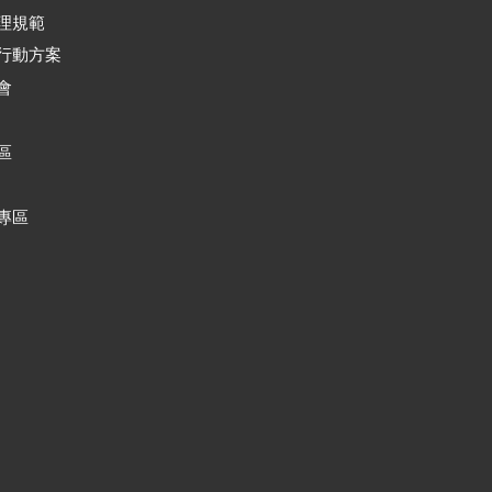
理規範
行動方案
會
區
專區