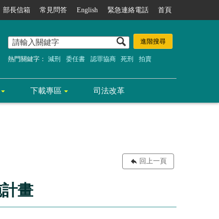
部長信箱
常見問答
English
緊急連絡電話
首頁
熱門關鍵字：
減刑
委任書
認罪協商
死刑
拍賣
下載專區
司法改革
回上一頁
施計畫