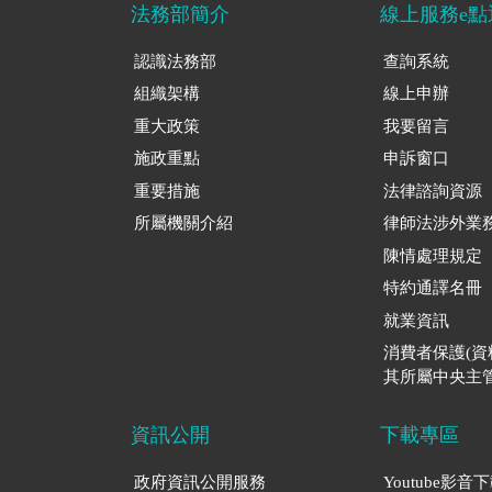
法務部簡介
線上服務e點
認識法務部
查詢系統
組織架構
線上申辦
重大政策
我要留言
施政重點
申訴窗口
重要措施
法律諮詢資源
所屬機關介紹
律師法涉外業
陳情處理規定
特約通譯名冊
就業資訊
消費者保護(
其所屬中央主管
資訊公開
下載專區
政府資訊公開服務
Youtube影音