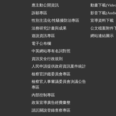
應主動公開資訊
動畫下載(Video
訴願專區
影音下載(Audio
性別主流化/性騷擾防治專區
宣導資料下載
法務研究計畫與成果
公文檔案附件
遊說資訊專區
網站連結圖示
電子公布欄
中英網站專有名詞對照
資訊安全行政規則
人民申請提供政府資訊案件統計
檢察官評鑑委員會專區
檢察官人事審議委員會決議公告
專區
內部控制專區
政策宣導廣告經費彙整
請託關說登錄查察專區