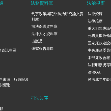
通
法務資料庫
法治視窗
刑事政策與犯罪防治研究論文資
法律資源
料庫
法律推廣
司法保護資料庫
重大犯罪專論
法律人才資料庫
公務員廉政倫
出版品
國家廉政建設
研究報告專區
務資訊專區
中央廉政委員
本部廉政會報
法眼明察獎專
法治QA
資料來源：行政院及
民法成年年齡
機關)
司法改革
下載