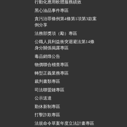
行動化應用軟體服務績效
黑心油品事件專區
貪污治罪條例第4條第1項第3款案
例分享
法務部獎項（勵）專區
公職人員利益衝突迴避法第14條
身分關係揭露專區
毒品銷燬公告
物價聯合稽查專區
轉型正義業務專區
裁判書類專區
司法聯盟鏈專區
公示送達
勤休新制專區
打擊詐欺專區
法規命令草案年度立法計畫專區