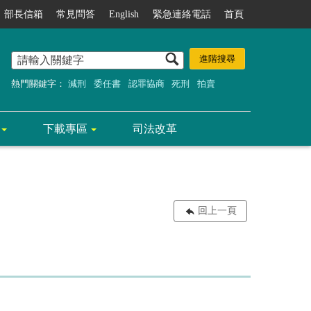
部長信箱
常見問答
English
緊急連絡電話
首頁
熱門關鍵字：
減刑
委任書
認罪協商
死刑
拍賣
下載專區
司法改革
回上一頁