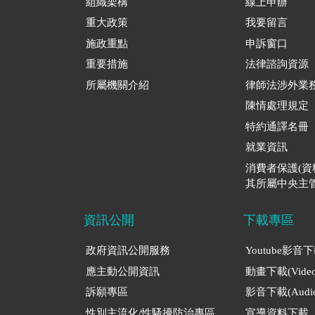
組織架構
線上申辦
重大政策
我要留言
施政重點
申訴窗口
重要措施
法律諮詢資源
所屬機關介紹
律師法涉外業
陳情處理規定
特約通譯名冊
就業資訊
消費者保護(
其所屬中央主管
資訊公開
下載專區
政府資訊公開服務
Youtube影音
應主動公開資訊
動畫下載(Video
訴願專區
影音下載(Audio
性別主流化/性騷擾防治專區
宣導資料下載