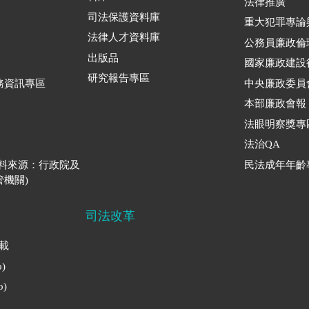
法律推廣
司法保護資料庫
重大犯罪專論
法律人才資料庫
公務員廉政倫
出版品
國家廉政建設
研究報告專區
務資訊專區
中央廉政委員
本部廉政會報
法眼明察獎專
法治QA
資料來源：行政院及
民法成年年齡
機關)
司法改革
下載
)
)