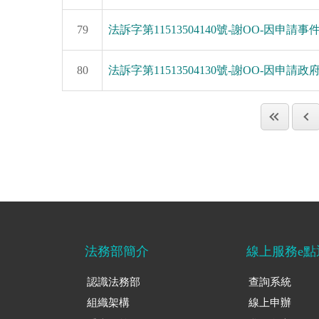
79
法訴字第11513504140號-謝OO-因申請事
80
法訴字第11513504130號-謝OO-因申請
法務部簡介
線上服務e點
認識法務部
查詢系統
組織架構
線上申辦