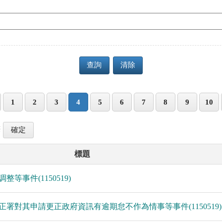
查詢
清除
1
2
3
4
5
6
7
8
9
10
筆
標題
整等事件(1150519)
部矯正署對其申請更正政府資訊有逾期怠不作為情事等事件(1150519)