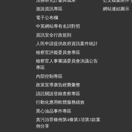
法務研究計畫與成果
公文檔案附件
遊說資訊專區
網站連結圖示
電子公布欄
中英網站專有名詞對照
資訊安全行政規則
人民申請提供政府資訊案件統計
檢察官評鑑委員會專區
檢察官人事審議委員會決議公告
專區
內部控制專區
政策宣導廣告經費彙整
請託關說登錄查察專區
行動化應用軟體服務績效
黑心油品事件專區
貪污治罪條例第4條第1項第3款案
例分享