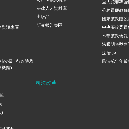
重大犯罪專論
法律人才資料庫
公務員廉政倫
出版品
國家廉政建設
研究報告專區
務資訊專區
中央廉政委員
本部廉政會報
法眼明察獎專
法治QA
資料來源：行政院及
民法成年年齡
機關)
司法改革
下載
)
)