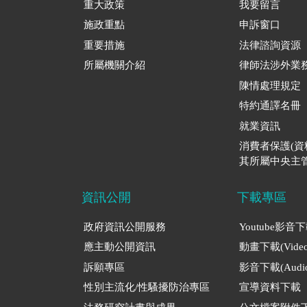
重大政策
我要留言
施政重點
申訴窗口
重要措施
法律諮詢資源
所屬機關介紹
律師法涉外業
陳情處理規定
特約通譯名冊
就業資訊
消費者保護(
其所屬中央主管
資訊公開
下載專區
政府資訊公開服務
Youtube影音
應主動公開資訊
動畫下載(Video
訴願專區
影音下載(Audio
性別主流化/性騷擾防治專區
宣導資料下載