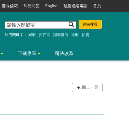
部長信箱
常見問答
English
緊急連絡電話
首頁
熱門關鍵字：
減刑
委任書
認罪協商
死刑
拍賣
下載專區
司法改革
回上一頁