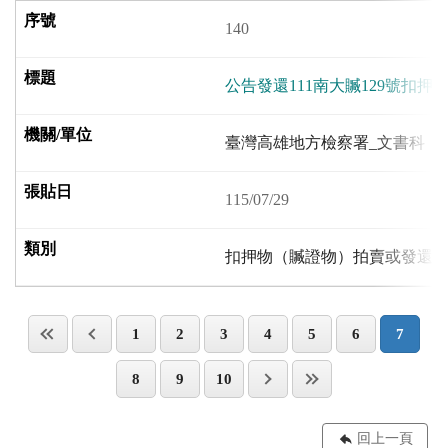
140
公告發還111南大贓129號扣押
臺灣高雄地方檢察署_文書科
115/07/29
扣押物（贓證物）拍賣或發還
1
2
3
4
5
6
7
8
9
10
回上一頁