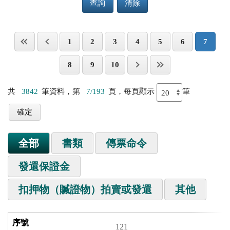
查詢
清除
1
2
3
4
5
6
7
8
9
10
共
3842
筆資料，第
7/193
頁，每頁顯示
筆
全部
書類
傳票命令
發還保證金
扣押物（贓證物）拍賣或發還
其他
121