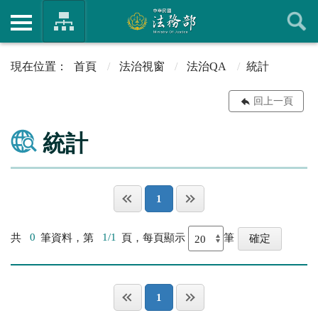
首頁
法治視窗
法治QA
統計
回上一頁
統計
1
共
0
筆資料，第
1/1
頁，每頁顯示
筆
1