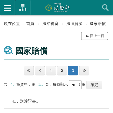
首頁
法治視窗
法律資源
國家賠償
回上一頁
國家賠償
1
2
3
共
45
筆資料，第
3/3
頁，每頁顯示
筆
41
送達證書1