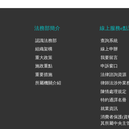
法務部簡介
線上服務e點
認識法務部
查詢系統
組織架構
線上申辦
重大政策
我要留言
施政重點
申訴窗口
重要措施
法律諮詢資源
所屬機關介紹
律師法涉外業
陳情處理規定
特約通譯名冊
就業資訊
消費者保護(
其所屬中央主管