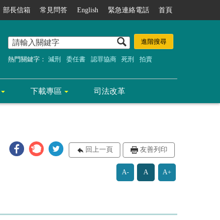
部長信箱
常見問答
English
緊急連絡電話
首頁
熱門關鍵字：
減刑
委任書
認罪協商
死刑
拍賣
下載專區
司法改革
回上一頁
友善列印
A-
A
A+