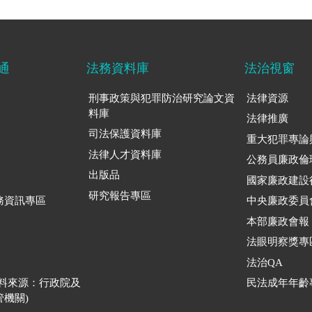
通
法務資料庫
法治視窗
刑事政策與犯罪防治研究論文資
法律資源
料庫
法律推廣
司法保護資料庫
重大犯罪專論
法律人才資料庫
公務員廉政倫
出版品
國家廉政建設
研究報告專區
務資訊專區
中央廉政委員
本部廉政會報
法眼明察獎專
法治QA
資料來源：行政院及
民法成年年齡
機關)