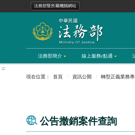
:::
法務部暨所屬機關網站
法務部簡介
線上服務e點通
:::
首頁
資訊公開
轉型正義業務專
公告撤銷案件查詢