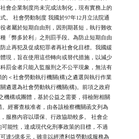
，社會企業制度尚未完成法制化，現有實務上的
經濟模式。 社會勞動制度 我國於97年12月立法院通
拘役者屬於短期自由刑，因刑期甚短，執行難收
一種「弊多於利」之刑罰手段。為防止短期自由
以防止再犯及促成犯罪者再社會化目標。我國緩
之體現，旨在使用這些轉向或替代措施，以減少
易科罰金者只能入監服刑之不公平現象，無法有
的＜社會勞動執行機關(構)之遴選與執行作業
關遴選為社會勞動執行機關(構)。前項之政府
的之機構或團體，基於公益之需要，得檢附相關
申請。經審查核准者，由各該檢察機關函文列為
，服務內容以環保、行政協助較多。 社會企
的可能性，達成現代化刑事政策的目標，不過
產值可達5億多元，雖非以經濟利益勞動或服務為