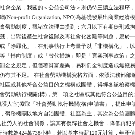
社會企業，我國的＜公益公司法＞則仍待三讀立法程序
profit Organization, NPO)為基礎發展出商業
實施社會勞動制度，觀諸立法理由提到：六月以下有期徒刑或
籤，出獄後產生社會復歸及再社會化困難等問題，屬於
或「除罪化」，在刑事執行上考量予以「非機構化」，
等「轉向制度」或「替代措施」即是「寬容刑事政策」
罰金之規定，但隨著貧富差異，易科罰金制度造成無錢
仍有其不足。 在社會勞動機構資格方面，依照法務部部頒
社區或其他符合公益目的之機構或團體，得經各該檢察機
會勞動執行機關(構)，第一項之社區或其他符合公益目
觀護人室)索取「社會勞動執行機關(構)申請書」，提出
，勞務機關以地方自治團體、社區為主，其次為公益團體
建社勞人的社會關係，讓其有復歸社會之機會，降低再犯
時數為424萬738小時，若以基本時薪120元計算，年