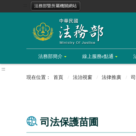
:::
法務部暨所屬機關網站
法務部簡介
線上服務e點通
:::
首頁
法治視窗
法律推廣
司
司法保護苗圃