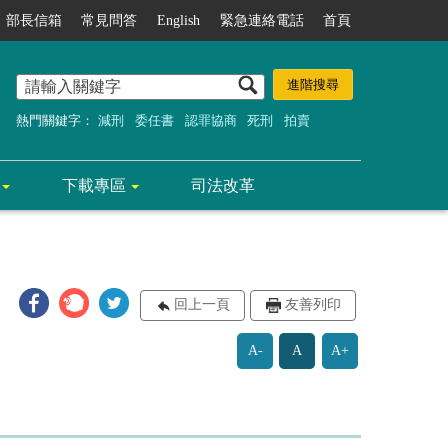
部長信箱
常見問答
English
緊急連絡電話
首頁
熱門關鍵字：
減刑
委任書
認罪協商
死刑
拍賣
下載專區
司法改革
回上一頁
友善列印
A-
A
A+