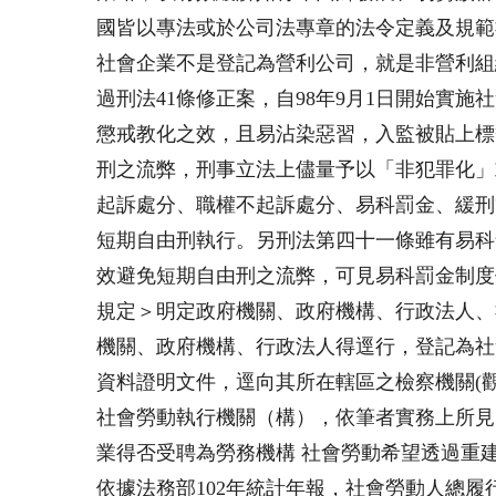
國皆以專法或於公司法專章的法令定義及規範
社會企業不是登記為營利公司，就是非營利組織(Non-
過刑法41條修正案，自98年9月1日開始
懲戒教化之效，且易沾染惡習，入監被貼上標
刑之流弊，刑事立法上儘量予以「非犯罪化」
起訴處分、職權不起訴處分、易科罰金、緩刑
短期自由刑執行。另刑法第四十一條雖有易科
效避免短期自由刑之流弊，可見易科罰金制度
規定＞明定政府機關、政府機構、行政法人、
機關、政府機構、行政法人得逕行，登記為社
資料證明文件，逕向其所在轄區之檢察機關(
社會勞動執行機關（構），依筆者實務上所見
業得否受聘為勞務機構 社會勞動希望透過重
依據法務部102年統計年報，社會勞動人總履行