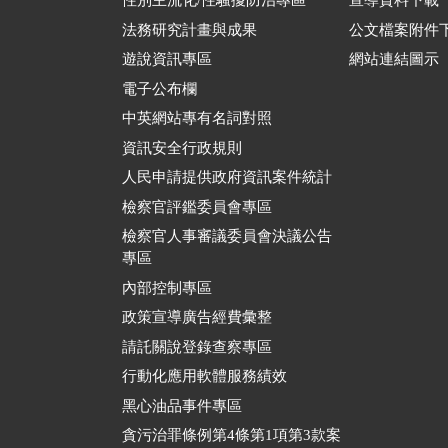
性別主流化/性騷擾防治專區
宣導資料下載
法務研究計畫與成果
公文檔案附件
遊說資訊專區
網站連結圖示
電子公布欄
中英網站專有名詞對照
資訊安全行政規則
人民申請提供政府資訊案件統計
檢察官評鑑委員會專區
檢察官人事審議委員會決議公告
專區
內部控制專區
政策宣導廣告經費彙整
請託關說登錄查察專區
行動化應用軟體服務績效
黑心油品事件專區
貪污治罪條例第4條第1項第3款案