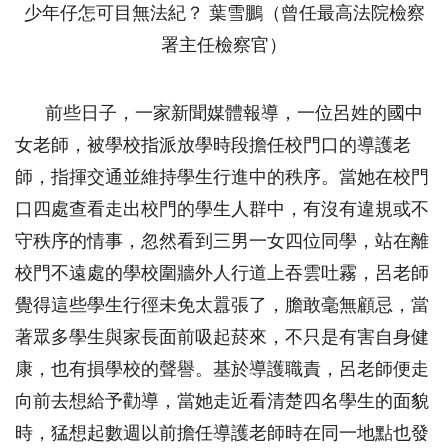
少年仔怎可目無法紀？ 葉雪鵬（曾任最高法院檢察
署主任檢察官）
前些日子，一家新聞媒體報導，一位呂姓的國中
女老師，被學校指派放學時段擔任校門口的導護老
師，指揮交通並維持學生行進中的秩序。當她在校門
口四處查看走出校門的學生人群中，有沒有違規或不
守秩序的情事，忽然看到三男一女四位同學，站在離
校門不遠處的學校圍牆外人行道上吞雲吐霧，呂老師
覺得這些學生行徑未免太囂張了，膽敢毫無顧忌，當
著眾多學生與家長面前吸起菸來，不只是有害自身健
康，也有損學校的聲譽。基於導護職責，呂老師便走
向前去想給予勸導，當她走近看清楚四名學生的面貌
時，猛想起數週以前擔任導護老師時在同一地點也發