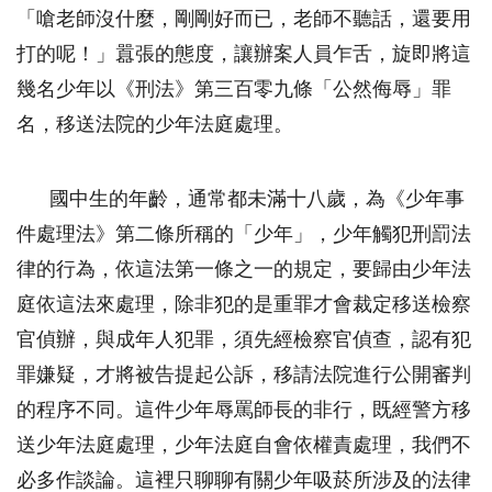
「嗆老師沒什麼，剛剛好而已，老師不聽話，還要用
打的呢！」囂張的態度，讓辦案人員乍舌，旋即將這
幾名少年以《刑法》第三百零九條「公然侮辱」罪
名，移送法院的少年法庭處理。
國中生的年齡，通常都未滿十八歲，為《少年事
件處理法》第二條所稱的「少年」，少年觸犯刑罰法
律的行為，依這法第一條之一的規定，要歸由少年法
庭依這法來處理，除非犯的是重罪才會裁定移送檢察
官偵辦，與成年人犯罪，須先經檢察官偵查，認有犯
罪嫌疑，才將被告提起公訴，移請法院進行公開審判
的程序不同。這件少年辱罵師長的非行，既經警方移
送少年法庭處理，少年法庭自會依權責處理，我們不
必多作談論。這裡只聊聊有關少年吸菸所涉及的法律