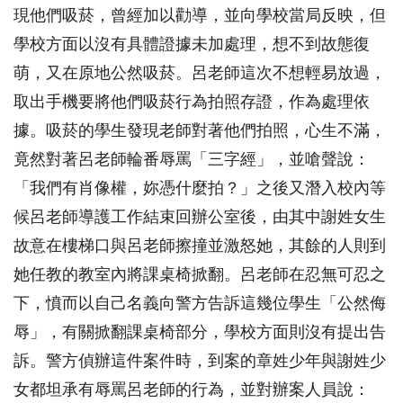
現他們吸菸，曾經加以勸導，並向學校當局反映，但
學校方面以沒有具體證據未加處理，想不到故態復
萌，又在原地公然吸菸。呂老師這次不想輕易放過，
取出手機要將他們吸菸行為拍照存證，作為處理依
據。吸菸的學生發現老師對著他們拍照，心生不滿，
竟然對著呂老師輪番辱罵「三字經」，並嗆聲說：
「我們有肖像權，妳憑什麼拍？」之後又潛入校內等
候呂老師導護工作結束回辦公室後，由其中謝姓女生
故意在樓梯口與呂老師擦撞並激怒她，其餘的人則到
她任教的教室內將課桌椅掀翻。呂老師在忍無可忍之
下，憤而以自己名義向警方告訴這幾位學生「公然侮
辱」，有關掀翻課桌椅部分，學校方面則沒有提出告
訴。警方偵辦這件案件時，到案的章姓少年與謝姓少
女都坦承有辱罵呂老師的行為，並對辦案人員說：