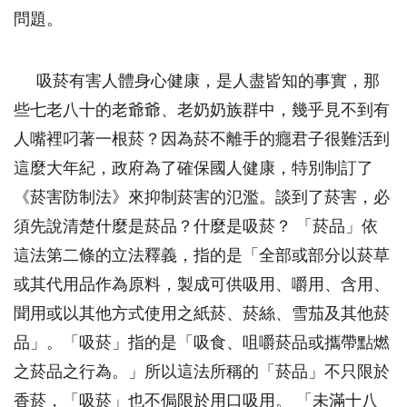
問題。
吸菸有害人體身心健康，是人盡皆知的事實，那
些七老八十的老爺爺、老奶奶族群中，幾乎見不到有
人嘴裡叼著一根菸？因為菸不離手的癮君子很難活到
這麼大年紀，政府為了確保國人健康，特別制訂了
《菸害防制法》來抑制菸害的氾濫。談到了菸害，必
須先說清楚什麼是菸品？什麼是吸菸？ 「菸品」依
這法第二條的立法釋義，指的是「全部或部分以菸草
或其代用品作為原料，製成可供吸用、嚼用、含用、
聞用或以其他方式使用之紙菸、菸絲、雪茄及其他菸
品」。「吸菸」指的是「吸食、咀嚼菸品或攜帶點燃
之菸品之行為。」所以這法所稱的「菸品」不只限於
香菸，「吸菸」也不侷限於用口吸用。 「未滿十八