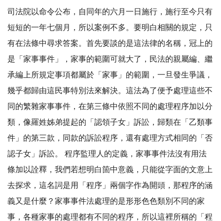
司法院以命令公布，自同年的六月一日施行，施行至今只有
短短的一年七個月，所以案例不多。要明白相關的規定，只
有在法條中尋求答案。首先要談的是這法律的名稱，冠上的
是「家事事件」，家事的範圍可就大了，民法的親屬編、繼
承編上所規定事項都屬於「家事」的範圍，一旦發生爭議，
幾乎都歸由這民事特別法來解決。這法為了便予處理這些不
同的繁雜家事事件，在第三條中依照不同的處理程序加以分
類，像羅姓姊弟提起的「認領子女」訴訟，歸類在「乙類事
件」的第三款，同款的訴訟程序，還有處理方式相同的「否
認子女」訴訟。 程序監理人的定義，家事事件法沒有用法
條加以詮釋，我們若想明白箇中意義，只能從字面的文意上
去探求，這名詞是用「程序」兩個字作為開頭，那程序的涵
義又是什麼？家事事件法處理的是形形色色類別不同的家
事，各種家事的處理都有不同的程序，所以這裡所稱的「程