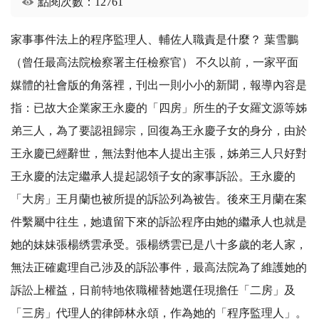
點閱次數：12761
家事事件法上的程序監理人、輔佐人職責是什麼？ 葉雪鵬
（曾任最高法院檢察署主任檢察官） 不久以前，一家平面
媒體的社會版的角落裡，刊出一則小小的新聞，報導內容是
指：已故大企業家王永慶的「四房」所生的子女羅文源等姊
弟三人，為了要認祖歸宗，回復為王永慶子女的身分，由於
王永慶已經辭世，無法對他本人提出主張，姊弟三人只好對
王永慶的法定繼承人提起認領子女的家事訴訟。王永慶的
「大房」王月蘭也被所提的訴訟列為被告。後來王月蘭在案
件繫屬中往生，她遺留下來的訴訟程序由她的繼承人也就是
她的妹妹張楊绣雲承受。張楊绣雲已是八十多歲的老人家，
無法正確處理自己涉及的訴訟事件，最高法院為了維護她的
訴訟上權益，日前特地依職權替她選任現擔任「二房」及
「三房」代理人的律師林永頌，作為她的「程序監理人」。