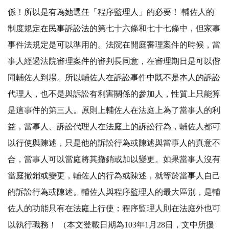
係！所以是有為她選任「程序監理人」的必要！ 輔佐人的
制度規定在民事訴訟法的第七十六條和七十七條中，但家事
事件法規定是可以準用的。法院在開庭審理案件的時候，當
事人經過法院審理案件的審判長同意，在審理期日是可以偕
同輔佐人到場。所以輔佐人在訴訟事件中既不是本人的訴訟
代理人，也不是與訴訟有利害關係的參加人，性質上只能算
是這事件的第三人。原則上輔佐人在法庭上為了當事人的利
益，當事人、訴訟代理人在法庭上的訴訟行為，輔佐人都可
以行使與陳述，只是他的訴訟行為或陳述與當事人的真意不
合，當事人可以當庭將其撤銷或加以變更。如果當事人沒有
當庭撤銷或變更，輔佐人的行為或陳述，就等於當事人自己
的訴訟行為或陳述。輔佐人與程序監理人的最大區別，是輔
佐人的功能只有在法庭上行使；程序監理人則在法庭外也可
以執行職務！ （本文登載日期為103年1月28日，文中所援