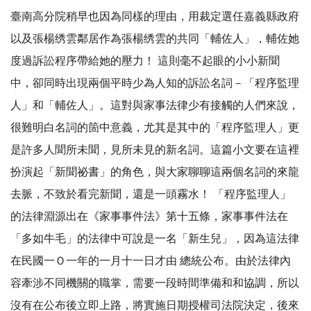
臺南高分院稍早也因為同樣的理由，用裁定選任嘉義縣政府
以及張楊绣雲鄰居作為張楊绣雲的共同「輔佐人」，輔佐她
度過訴訟程序帶給她的壓力！ 這則毫不起眼的小小新聞
中，卻同時出現兩個平時少為人知的訴訟名詞－「程序監理
人」和「輔佐人」。這對與家事法律少有接觸的人們來說，
很難明白名詞的箇中意義，尤其是其中的「程序監理人」更
是許多人聞所未聞，見所未見的新名詞。這篇小文要在這裡
扮演起「新聞祕書」的角色，與大家聊聊這兩個名詞的來龍
去脈，不致於看完新聞，還是一頭霧水！ 「程序監理人」
的法律淵源出在《家事事件法》第十五條，家事事件法在
「多如牛毛」的法律中可說是一名「新生兒」，因為這法律
在民國一Ｏ一年的一月十一日才由 總統公布。由於法律內
容牽涉不同機關的職掌，需要一段時間準備和和協調，所以
沒有在公布後立即上路，將實施日期授權司法院決定，後來