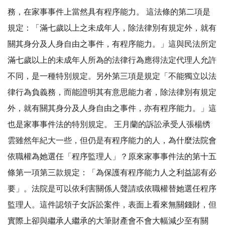
務，在家事事件上當然具有程序能力。 這法條的第二項是
規定：「滿七歲以上之未成年人，除法律別有規定外，就有
關其身分及人身自由之事件，有程序能力。」這與民法所定
滿七歲以上的未成年人所為的法律行為應得法定代理人允許
不同，是一種特別規定。另外第三項是規定「不能獨立以法
律行為負義務，而能證明其有意思能力者，除法律別有規定
外，就有關其身分及人身自由之事件，亦有程序能力。」這
也是家事事件法的特別規定。 王月蘭的訴訟承受人張楊绣
雲雖然年紀大一些，但仍是有程序能力的人，為什麼法院會
依職權為她選任「程序監理人」？原來家事事件法的第十五
條第一項第三款規定：「為保護有程序能力人之利益認有必
要」。法院是可以依利害關係人聲請或依職權替她選任程序
監理人。這件認領子女訴訟案件，表面上看來無關錢財，但
實際上卻與繼承人繼承的大筆財產會不會大幅減少至有關