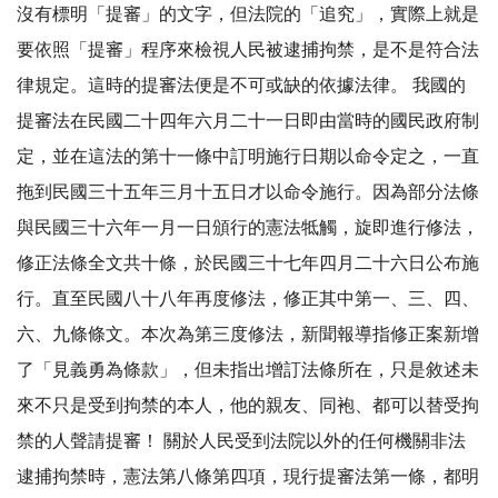
沒有標明「提審」的文字，但法院的「追究」，實際上就是
要依照「提審」程序來檢視人民被逮捕拘禁，是不是符合法
律規定。這時的提審法便是不可或缺的依據法律。 我國的
提審法在民國二十四年六月二十一日即由當時的國民政府制
定，並在這法的第十一條中訂明施行日期以命令定之，一直
拖到民國三十五年三月十五日才以命令施行。因為部分法條
與民國三十六年一月一日頒行的憲法牴觸，旋即進行修法，
修正法條全文共十條，於民國三十七年四月二十六日公布施
行。直至民國八十八年再度修法，修正其中第一、三、四、
六、九條條文。本次為第三度修法，新聞報導指修正案新增
了「見義勇為條款」，但未指出增訂法條所在，只是敘述未
來不只是受到拘禁的本人，他的親友、同袍、都可以替受拘
禁的人聲請提審！ 關於人民受到法院以外的任何機關非法
逮捕拘禁時，憲法第八條第四項，現行提審法第一條，都明