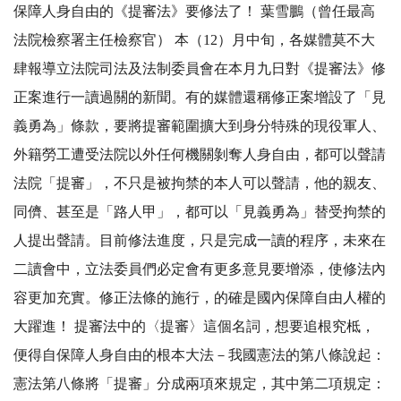
保障人身自由的《提審法》要修法了！ 葉雪鵬（曾任最高
法院檢察署主任檢察官） 本（12）月中旬，各媒體莫不大
肆報導立法院司法及法制委員會在本月九日對《提審法》修
正案進行一讀過關的新聞。有的媒體還稱修正案增設了「見
義勇為」條款，要將提審範圍擴大到身分特殊的現役軍人、
外籍勞工遭受法院以外任何機關剝奪人身自由，都可以聲請
法院「提審」，不只是被拘禁的本人可以聲請，他的親友、
同儕、甚至是「路人甲」，都可以「見義勇為」替受拘禁的
人提出聲請。目前修法進度，只是完成一讀的程序，未來在
二讀會中，立法委員們必定會有更多意見要增添，使修法內
容更加充實。修正法條的施行，的確是國內保障自由人權的
大躍進！ 提審法中的〈提審〉這個名詞，想要追根究柢，
便得自保障人身自由的根本大法－我國憲法的第八條說起：
憲法第八條將「提審」分成兩項來規定，其中第二項規定：