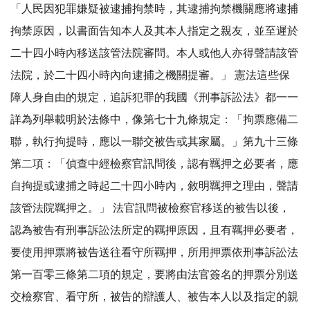
「人民因犯罪嫌疑被逮捕拘禁時，其逮捕拘禁機關應將逮捕
拘禁原因，以書面告知本人及其本人指定之親友，並至遲於
二十四小時內移送該管法院審問。本人或他人亦得聲請該管
法院，於二十四小時內向逮捕之機關提審。」 憲法這些保
障人身自由的規定，追訴犯罪的我國《刑事訴訟法》都一一
詳為列舉載明於法條中，像第七十九條規定：「拘票應備二
聯，執行拘提時，應以一聯交被告或其家屬。」第九十三條
第二項：「偵查中經檢察官訊問後，認有羈押之必要者，應
自拘提或逮捕之時起二十四小時內，敘明羈押之理由，聲請
該管法院羈押之。」 法官訊問被檢察官移送的被告以後，
認為被告有刑事訴訟法所定的羈押原因，且有羈押必要者，
要使用押票將被告送往看守所羈押，所用押票依刑事訴訟法
第一百零三條第二項的規定，要將由法官簽名的押票分別送
交檢察官、看守所，被告的辯護人、被告本人以及指定的親