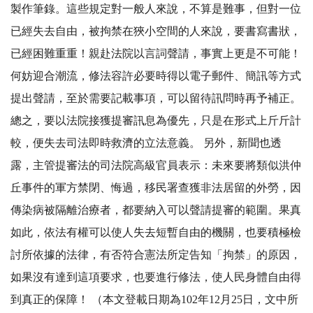
製作筆錄。這些規定對一般人來說，不算是難事，但對一位
已經失去自由，被拘禁在狹小空間的人來說，要書寫書狀，
已經困難重重！親赴法院以言詞聲請，事實上更是不可能！
何妨迎合潮流，修法容許必要時得以電子郵件、簡訊等方式
提出聲請，至於需要記載事項，可以留待訊問時再予補正。
總之，要以法院接獲提審訊息為優先，只是在形式上斤斤計
較，便失去司法即時救濟的立法意義。 另外，新聞也透
露，主管提審法的司法院高級官員表示：未來要將類似洪仲
丘事件的軍方禁閉、悔過，移民署查獲非法居留的外勞，因
傳染病被隔離治療者，都要納入可以聲請提審的範圍。果真
如此，依法有權可以使人失去短暫自由的機關，也要積極檢
討所依據的法律，有否符合憲法所定告知「拘禁」的原因，
如果沒有達到這項要求，也要進行修法，使人民身體自由得
到真正的保障！ （本文登載日期為102年12月25日，文中所