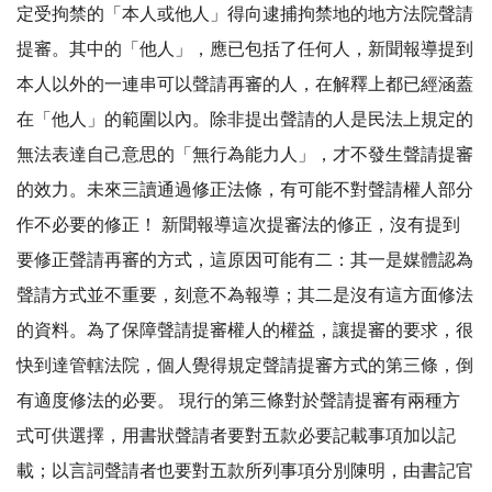
定受拘禁的「本人或他人」得向逮捕拘禁地的地方法院聲請
提審。其中的「他人」，應已包括了任何人，新聞報導提到
本人以外的一連串可以聲請再審的人，在解釋上都已經涵蓋
在「他人」的範圍以內。除非提出聲請的人是民法上規定的
無法表達自己意思的「無行為能力人」，才不發生聲請提審
的效力。未來三讀通過修正法條，有可能不對聲請權人部分
作不必要的修正！ 新聞報導這次提審法的修正，沒有提到
要修正聲請再審的方式，這原因可能有二：其一是媒體認為
聲請方式並不重要，刻意不為報導；其二是沒有這方面修法
的資料。為了保障聲請提審權人的權益，讓提審的要求，很
快到達管轄法院，個人覺得規定聲請提審方式的第三條，倒
有適度修法的必要。 現行的第三條對於聲請提審有兩種方
式可供選擇，用書狀聲請者要對五款必要記載事項加以記
載；以言詞聲請者也要對五款所列事項分別陳明，由書記官