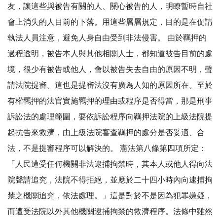
友，讓這些與被告有關的人、關心被告的人，明瞭暫時自社
會上消失的人目前的下落。用這些層層規定，目的是在促請
執法人員注意，避免人身自由受到非法侵害。 由於羈押的
過程透明，被告本人與其他相關人士，都知道被告目前的處
境，很少有被告或他人，會以被告失去自由的原因不明，聲
請法院提審。這也是提審法沒有廣為人知的原因所在。至於
有權羈押的法官實施羈押的理由或程序是否得當，那是刑事
訴訟法的處理範圍，要依訴訟程序向羈押法院的上級法院提
起抗告來救濟，由上級法院審查羈押的處分是否妥適、合
法，不是提審程序可以解決的。 憲法第八條第四項所定：
「人民遭受任何機關非法逮捕拘禁時，其本人或他人得向法
院聲請追究，法院不得拒絕，並應於二十四小時內向逮捕拘
禁之機關追究，依法處理。」這是對於不是因為犯罪嫌疑，
而遭受法院以外其他機關逮捕拘禁的救濟程序。法條中雖然