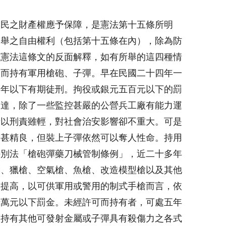
人民之財產權應予保障，是憲法第十五條所明
列舉之自由權利（包括第十五條在內），除為防
就憲法這條文的反面解釋，如有所舉的這四種情
由而持有軍用槍砲、子彈。早在
民國二十四年一
二年以下有期徒刑。拘役或銀元五百元以下的罰
發達，除了一些監控甚嚴的公營兵工廠有能力運
所以刑責雖輕，對社會治安影響卻不重大。可是
不甚精良，但裝上子彈依然可以奪人性命。持用
特別法「槍砲彈藥刀械管制條例」，近二十多年
槍、獵槍、空氣槍、魚槍、改造模型槍以及其他
幅提高，以可供軍用或警用的制式手槍而言，依
千萬元以下罰金。未經許可而持有者，可處五年
，持有其他可發射金屬或子彈具有殺傷力之各式