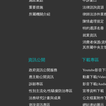
施政重點
申訴窗口
重要措施
法律諮詢資源
所屬機關介紹
律師法涉外業
陳情處理規定
特約通譯名冊
就業資訊
消費者保護(
其所屬中央主管
資訊公開
下載專區
政府資訊公開服務
Youtube影音
應主動公開資訊
動畫下載(Video
訴願專區
影音下載(Audio
性別主流化/性騷擾防治專區
宣導資料下載
法務研究計畫與成果
公文檔案附件
遊說資訊專區
網站連結圖示