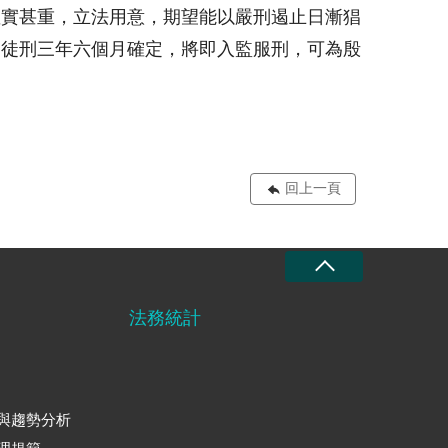
確實甚重，立法用意，期望能以嚴刑遏止日漸猖
期徒刑三年六個月確定，將即入監服刑，可為殷
回上一頁
法務統計
與趨勢分析