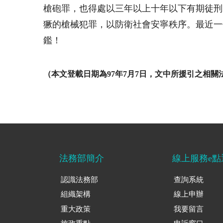
槍砲罪，也得處以三年以上十年以下有期徒刑
獗的槍械犯罪，以防衛社會安寧秩序。最近一
鑑！
（本文登載日期為
97年7月7日
，文中所援引之相關
法務部簡介
線上服務e點
認識法務部
查詢系統
組織架構
線上申辦
重大政策
我要留言