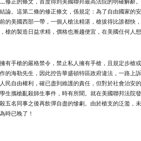
第二修正的條文，首度得到美國聯邦最高法院的明確解辭。
結論。這第二條的修正條文，係規定：為了自由國家的
前的美國西部一帶，一個人槍法精湛，槍拔得比誰都快
，槍的製造日益求精，價格也漸趨便宜，在美國任何人
擁有手槍的嚴格禁令，禁止私人擁有手槍，且規定步槍
作的海勒先生，因此控告華盛頓特區政府違法，一路上
人民自由權利，確已盡到維護的責任，但對於社會治安
學生攜槍亂殺師生事件，時有所聞。就在美國聯邦法院
殺五名同事之後再飲彈自盡的慘劇。由於槍支的泛濫，
為時已晚了！