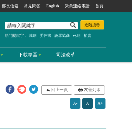
部長信箱
常見問答
English
緊急連絡電話
首頁
熱門關鍵字：
減刑
委任書
認罪協商
死刑
拍賣
下載專區
司法改革
回上一頁
友善列印
A-
A
A+