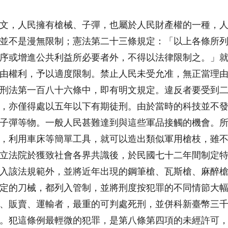
文，人民擁有槍械、子彈，也屬於人民財產權的一種，
並不是漫無限制；憲法第二十三條規定：「以上各條所
序或增進公共利益所必要者外，不得以法律限制之。」
由權利，予以適度限制。禁止人民未受允准，無正當理
刑法第一百八十六條中，即有明文規定。違反者要受到
，亦僅得處以五年以下有期徒刑。由於當時的科技並不
子彈等物。一般人民甚難達到與這些軍品接觸的機會。
，利用車床等簡單工具，就可以造出類似軍用槍枝，雖
立法院於獲致社會各界共識後，於民國七十二年間制定
入該法規範外，並將近年出現的鋼筆槍、瓦斯槍、麻醉
定的刀械，都列入管制，並將刑度按犯罪的不同情節大
、販賣、運輸者，最重的可判處死刑，並併科新臺幣三
。犯這條例最輕微的犯罪，是第八條第四項的未經許可