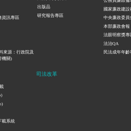
公務員廉政倫
出版品
國家廉政建設
研究報告專區
務資訊專區
中央廉政委員
本部廉政會報
法眼明察獎專
法治QA
資料來源：行政院及
民法成年年齡
機關)
司法改革
下載
)
)
下載系統