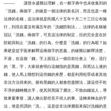
--------- 讓曾永盛難以理解，在一般字典中也未收集到的
「洗錢」兩個字，的確是一個法律的新名詞，而且也是一種
法律的名稱，這法律就是民國八十五年十月二十三日公布施
行，到現在還沒有滿五年的「洗錢防制法」。法律的名稱被
冠以「洗錢」兩個字，可見這法律的制定，目的完全是在於
防範與制止「洗錢」的行為。什麼是「洗錢」的行為呢？如
果硬是從字面來解釋這兩個字的意義，的確難以解釋清楚，
不過，在這個「錢」字上面冠上一個目前社會上「粉」流行
的「黑」字，大家就會明白這錢指的是黑錢，與黑沾上邊的
錢，使人馬上聯想到這些錢的來歷，都是利用犯罪或者其他
非法方法得來的。握有黑錢的人都會想盡辦法，讓這些不乾
不淨的錢轉幾次手，使其與黑隔了層次，不致由錢追人，導
致東窗事發，讓人揪出那些見不得人的事。這轉來轉去的手
法，便是所謂的「洗」。這是從非法律層面來探討洗錢的意