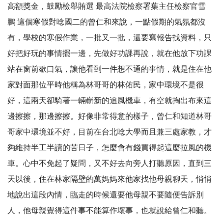
高額獎金，鼓勵檢舉賄選 最高法院檢察署葉主任檢察官雪
鵬 這個寒假對唸國二的曾仁和來說，一點假期的氣氛都沒
有，學校的寒假作業，一批又一批，還要寫報告找資料，只
好把好玩的事情擺一邊，先做好功課再說，就在他放下功課
站在窗前歇口氣，讓他看到一件想不通的事情，就是住在他
家對面那位平時他稱為林哥哥的林佑民，家中環境不是很
好，這兩天卻騎著一輛嶄新的追風機車，有空就掏出布來這
邊擦擦，那邊擦擦。好像非常得意的樣子，曾仁和知道林哥
哥家中環境並不好，目前在台北唸大學而且兼三處家教，才
夠維持半工半讀的苦日子，怎麼會有錢買得起這麼拉風的機
車。心中不免起了疑問，又不好去向旁人打聽原因，直到三
天以後，住在林家隔壁的萬媽媽來他家找他母親聊天，悄悄
地說出這段內情，臨走的時候還要他母親不要隨便告訴別
人，他母親覺得這件事不能算作壞事，也就說給曾仁和聽。