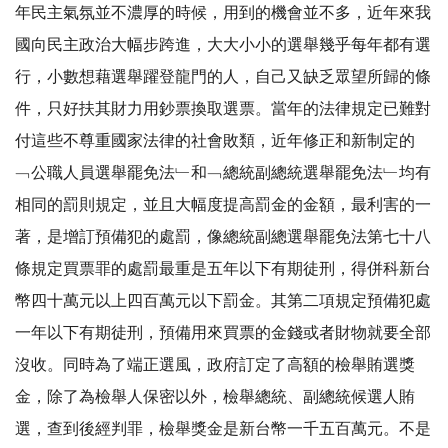
年民主氣氛並不濃厚的時候，用到的機會並不多，近年來我
國向民主政治大幅步跨進，大大小小的選舉幾乎每年都有選
行，小數想藉選舉躍登龍門的人，自己又缺乏眾望所歸的條
件，只好扶其財力用鈔票換取選票。當年的法律規定已難對
付這些不尊重國家法律的社會敗類，近年修正和新制定的
﹁公職人員選舉罷免法﹂和﹁總統副總統選舉罷免法﹂均有
相同的罰則規定，並且大幅度提高罰金的金額，最利害的一
著，是增訂預備犯的處罰，像總統副總選舉罷免法第七十八
條規定買票罪的處罰最重是五年以下有期徒刑，得併科新台
幣四十萬元以上四百萬元以下罰金。其第二項規定預備犯處
一年以下有期徒刑，預備用來買票的金錢或者財物就要全部
沒收。同時為了端正選風，政府訂定了高額的檢舉賄選獎
金，除了為檢舉人保密以外，檢舉總統、副總統候選人賄
選，查到後經判罪，檢舉獎金是新台幣一千五百萬元。不是