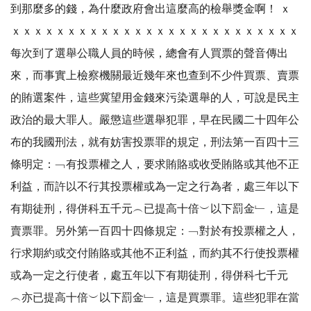
到那麼多的錢，為什麼政府會出這麼高的檢舉獎金啊！ ｘ
ｘｘｘｘｘｘｘｘｘｘｘｘｘｘｘｘｘｘｘｘｘｘｘｘｘｘ
每次到了選舉公職人員的時候，總會有人買票的聲音傳出
來，而事實上檢察機關最近幾年來也查到不少件買票、賣票
的賄選案件，這些冀望用金錢來污染選舉的人，可說是民主
政治的最大罪人。嚴懲這些選舉犯罪，早在民國二十四年公
布的我國刑法，就有妨害投票罪的規定，刑法第一百四十三
條明定：﹁有投票權之人，要求賄賂或收受賄賂或其他不正
利益，而許以不行其投票權或為一定之行為者，處三年以下
有期徒刑，得併科五千元︵已提高十倍︶以下罰金﹂，這是
賣票罪。另外第一百四十四條規定：﹁對於有投票權之人，
行求期約或交付賄賂或其他不正利益，而約其不行使投票權
或為一定之行使者，處五年以下有期徒刑，得併科七千元
︵亦已提高十倍︶以下罰金﹂，這是買票罪。這些犯罪在當