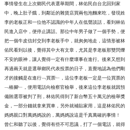
事情發生在上次鄉民代表選舉期間，林佑民自台北回到家
中，晚上肚子餓，到鄰近的雜貨店買兩包泡麵來吃，發現姓
李的老板正和一位他不認識的中年人在低聲談話，看到林佑
民進入店中，便停止講話。那位中年男子做了一個手勢，便
把一個牛皮信封交到李老板手中，就匆匆地走，這情形被林
佑民看到以後，覺得其中大有文章，尤其是李老板那雙閃爍
不安的眼神，讓人覺得一定有什麼壞事在進行。後來又想到
再過兩天就是選舉鄉民代表投票的日子，直覺地認為他們剛
才的接觸是在進行﹁買票﹂，這位李老板一定是一位買票的
﹁樁腳﹂，便用電話向檢察官檢舉，後來這位李老板就因預
備賄選罪被判了刑，林佑民得到了新台幣五十萬元的檢舉獎
金，一部分錢就拿來買車，另外就補貼家用，這是林佑民的
媽媽親口對萬媽媽說的，萬媽媽說這是千真萬確的事情！
曾仁和聽了以後，覺得有些不可思議，打了一個電話，就得