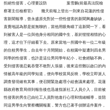
拒絕性侵害，心理要設防 葉雪鵬(前最高法院檢
察署主任檢察官) 幾天前報上登出一則來自花蓮的性侵
害新聞報導，曾永盛原先對於一些性侵害的新聞興趣缺缺，
直覺地認為那是挺無聊的，當他用眼角瞄了這新聞一下，看
到被害人是一位與他身分相同的國中生，基於惺惺相惜的心
理，這才往下仔細看下去。原來當地一所國中有一位二年級
的住校男學生，自去年十月間開始，在校園中疑遭到四名男
同學的性侵害，也許是這位男同學年紀小，社會經驗不夠，
受到侵害後忍氣吞聲不敢對人張揚，後來這些難以啟口的內
情被高年級的同學知道，便向學校當局反映，學校立即派人
調查發現確有其事，便召開緊急處理小組會議來處理。花蓮
縣政府教育局得到報告後也迅速指派社工人員介入，目前被
性侵害的男生已由社工人員對他進行心理和情緒輔導，並陪
同這男學生向警察機關報案，警方也已著手偵辦這件案件，