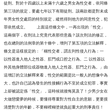
徒刑。對於十四歲以上未滿十六歲之男女為性交者，依同條
第三項的規定，要處七年以下有期徒刑。該兩款都是對未成
年男女性交處罰的特別規定，縱然得到他方的同意性交，犯
罪依然成立。 上面這些條文中，一再出現的「性交」
這兩個字，在刑法上究竟代表那些意義？該次刑法的修正，
也在總則的法例章的第十條中，增列了第五項的立法解釋，
條文是這樣規定的：「稱性交者，謂左列性侵入行為：一
以性器進入他人之性器、肛門或口腔之行為。二 以性器以
外其他身體部位或器物進入他人之性器、肛門之行為。」由
這增訂的立法解釋來看，性交的範圍是比一般人的想像中為
大，也許自已認為發生的性接觸行為不至於成立犯罪，事實
上卻被認定係「性交」，這時候就後悔莫及了！少男少女在
大做戀愛夢的時候，要懂得尊重對方性自主的意願，更要摸
清楚對方的年齡，不要糊裡糊塗就負起重大的刑事責任！