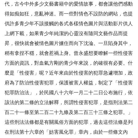
代，古今中外多少文藝書籍中的愛情故事，都會讓他們感動
得如痴如狂，意亂神迷。而一些對情色不設防的網站，也提
供許多青少年不該接觸的各式各樣情色圖片與活動影片供人
上網下載，如果青少年純潔的心靈沒有隨同文藝作品而提
昇，很快就會被情色圖片擄住而向下沈淪。一旦陷身其中，
稍有拿捏不穩，就會惹禍上身。曾永盛想要瞭解一些性侵害
方面的資訊，對血氣方剛的青少年來說，的確很有必要。什
麼是「性侵害」呢？近年來由於性侵害的犯罪急遽增加，政
府為了防治性侵害犯罪，保護被害人權益，制定了「性侵害
犯罪防治法」，於民國八十六年一月二十二日公布施行，依
該法的第二條的立法解釋，所謂性侵害犯罪，是指刑法第二
百二十一條至第二百二十九條及第二百三十三條之犯罪。」
這些刑法法條都是有關風俗方面的犯罪，過去這些法條是列
在刑法第十六章的「妨害風化罪」章內，由於一些條文內