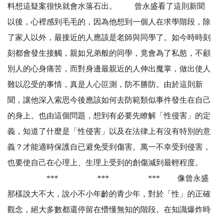
料想這疑案很快就會水落石出。 曾永盛看了這則新聞
以後，心裡感到毛毛的，因為他想到一個人在求學階段，除
了家人以外，最接近的人應該是老師與同學了。如今時時刻
刻都會發生接觸，親如兄弟般的同學，竟會為了私慾，不顧
別人的心身痛苦，而對身邊最親近的人伸出魔掌，做出使人
難以忍受的事情，真是人心叵測，防不勝防。由於這則新
聞，讓他深入索思今後應該如何去防範類似事件發生在自己
的身上。也由這個問題，想到有必要先瞭解「性侵害」的定
義，知道了什麼是「性侵害」以及在法律上有沒有特別的意
義？才能適時保護自已避免受到傷害。萬一不幸受到侵害，
也要使自己在心理上、生理上受到的創傷減到最輕程度。
*** *** *** 像曾永盛
那樣說大不大，說小不小年齡的青少年，對於「性」的正確
觀念，絕大多數都還停留在懵懂無知的階段。在知識爆炸時