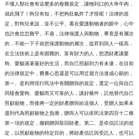
不懂人類社會有這麼多的複雜規定，讓牠到口的大串牛肉，
就此飛了！狗兒有知，不把狗肚氣炸了才怪呢！法律的規
定，對狗兒來說，並不公平。看在愛護動物者的眼中，心中
也許會忿忿難平。不過，法律保護人與動物，畢竟是有層次
的，不能一下子就把保護動物的層次，提昇到與人一樣高，
在立法技術上是有困難的。富有財力的人，想憑財產讓愛
狗、愛貓過著最好的生活，而自己照顧則力有未逮，在目前
的法律規定中，費番心思還是可以用迂迴方法達成心願的，
第一、是利用現行民法中有關贈與的規定，選定一位與自己
同樣會愛狗、愛貓而又可靠的人，講好條件，託他替代自己
照顧寵物，而後將一定的財產贈與給這個人，受贈人如果未
盡到代為照顧寵物之負擔，贈與人可以依民法第四百十二條
第一項的規定，撤銷贈與取回財產。第二、是依信託法的規
定，以照顧寵物的特定目的，將財產信託與受託人，也可以