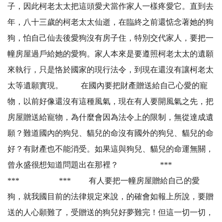
子，因此柯老太太把這頭愛犬當作家人一樣疼愛它。直到去
年，八十三歲的柯老太太仙逝，在臨終之前還惦念著她的狗
狗，怕自己仙去後愛狗沒有房子住，特別交代家人，要把一
幢房屋過戶給她的愛狗。家人本來是要遵照柯老太太的遺願
來執行，只是恪於國家的現行法令，到現在還沒有讓柯老太
太等遺願實現。 在國內要把財產贈送給自己心愛的寵
物，以前好像還沒有這種風氣，現在有人要開風氣之先，把
房屋贈送給寵物，為什麼會因為法令上的限制，無從達成遺
願？難道國內的狗兒、貓兒的命沒有國外的狗兒、貓兒的命
好？有財產也不能消受。如果這與狗兒、貓兒的命運無關，
曾永盛很想知道問題出在那裡？ ***
*** *** 有人要把一幢房屋贈給自己的愛
狗，就我國目前的法律規定來說，的確會如報上所說，要贈
送的人心願難了，受贈送的狗兒好夢難完！但這一切一切，