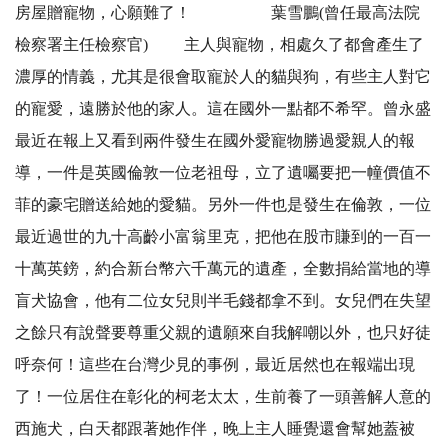
房屋贈寵物，心願難了！ 葉雪鵬(曾任最高法院
檢察署主任檢察官) 主人與寵物，相處久了都會產生了
濃厚的情義，尤其是很會取寵於人的貓與狗，有些主人對它
的寵愛，遠勝於他的家人。這在國外一點都不希罕。曾永盛
最近在報上又看到兩件發生在國外愛寵物勝過愛親人的報
導，一件是英國倫敦一位老祖母，立了遺囑要把一幢價值不
菲的豪宅贈送給她的愛貓。另外一件也是發生在倫敦，一位
最近過世的九十高齡小富翁里克，把他在股市賺到的一百一
十萬英鎊，約合新台幣六千萬元的遺產，全數捐給當地的導
盲犬協會，他有二位女兒則半毛錢都拿不到。女兒們在失望
之餘只有說聲要尊重父親的遺願來自我解嘲以外，也只好徒
呼奈何！這些在台灣少見的事例，最近居然也在報端出現
了！一位居住在彰化的柯老太太，生前養了一頭善解人意的
西施犬，白天都跟著她作伴，晚上主人睡覺還會幫她蓋被