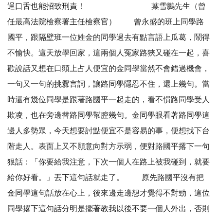
逞口舌也能招致刑責！ 葉雪鵬先生（曾
任最高法院檢察署主任檢察官） 曾永盛的班上同學路
國平，跟隔壁班一位姓金的同學過去有點言語上瓜葛，鬧得
不愉快。這天放學回家，這兩個人冤家路狹又碰在一起，喜
歡說話又想在口頭上占人便宜的金同學當然不會錯過機會，
一句又一句的挑釁言詞，讓路同學隱忍不住，還上幾句。當
時還有幾位同學是跟著路國平一起走的，看不慣路同學受人
欺凌，也在旁邊替路同學幫腔幾句。金同學眼看著路同學這
邊人多勢眾，今天想要討點便宜不是容易的事，便想找下台
階走人。表面上又不願意向對方示弱，便對路國平撂下一句
狠話：「你要給我注意，下次一個人在路上被我碰到，就要
給你好看。」丟下這句話就走了。 原先路國平沒有把
金同學這句話放在心上，後來邊走邊想才覺得不對勁，這位
同學撂下這句話分明是擺著教我以後不要一個人外出，否則