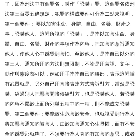
了，因為刑法中有個罪名，叫作「恐嚇」罪。這個罪名依刑
法第三百零五條規定，犯罪的構成要件可分為二點來說明，
第一個要件： 要以加害生命、身體、自由、名譽、財產之
事，恐嚇他人。這裡所說的「恐嚇」，是指以加害生命、身
體、自由、名譽、財產的事項作為內容，把加害的意旨通知
他人，使他人心中感覺到害怕。至於他人，是指自己以外的
第三人。通知所用的方法則無限制，不論是用言語、文字，
動作與態度都可以，例如用手指指自己的腰部，表示這裡插
有武器就是。另外自已用直接表達方式告訴對方，當然是恐
嚇。經過別人把惡害間接傳給對方，也是恐嚇他人。若恐嚇
的內容不屬於上面所列舉五種中的一種，則不能成立恐嚇
罪。第二個要件：要能致生危害於安全。也就說受到行為人
將加惡害通知的被害人，由於加害通知心生畏懼，而有不安
全的感覺那就夠了。不須要行為人真的有加害的意思，或者