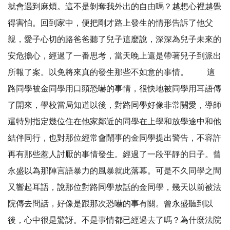
就會遇到麻煩。這不是剝奪我外出的自由嗎？越想心裡越覺
得害怕。回到家中，便把剛才路上發生的情形告訴了他父
親，愛子心切的路爸爸聽了兒子這麼說，深深為兒子未來的
安危擔心，經過了一番思考，當天晚上還是帶著兒子到派出
所報了案。以免將來真的發生那些不如意的事情。 這
路同學被金同學用口頭恐嚇的事情，很快地被同學用耳語傳
了開來，學校當局知道以後，對路同學好像非常關愛，導師
還特別指定幾位住在他家鄰近的同學在上學和放學途中和他
結伴同行，也對那位經常會鬧事的金同學提出警告，不容許
再有那些惹人討厭的事情發生。經過了一段平靜的日子。曾
永盛以為那陣言語暴力的風暴就此落幕。可是不久同學之間
又響起耳語，說那位對路同學放話的金同學，幾天以前被法
院傳去問話，好像是跟那次恐嚇的事有關。曾永盛聽到以
後，心中很是驚訝。不是事情都已經過去了嗎？為什麼法院