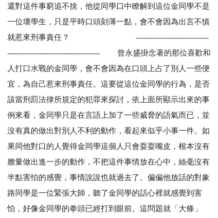
還對這件事窮追不捨，他從同學口中瞭解到這位金同學不是
一位壞學生，只是平時口頭刻薄一點，會不會因為出言不慎
就惹來刑事責任？ ------------------------------
-------------------------------------- 曾永盛掛念著的那位喜歡和
人打口水戰的金同學，會不會因為在口頭上占了別人一些便
宜，為自己惹來刑事責任。這要從這位金同學的行為，是否
該當刑罰法律所規定的犯罪來探討，依上面所顯示出來的事
例來看，金同學只是在言語上加了一些威脅的語氣而已，並
沒有真的做出對別人不利的動作，看起來似乎小事一件。如
果同他對口的人覺得金同學這個人只會耍耍嘴皮，根本沒有
膽量做出進一步的動作，不把這件事情放在心中，絲毫沒有
半點害怕的感覺，事情說說也就過去了。偏偏他放話的對象
路同學是一位緊張大師，聽了金同學的話心裡就感覺到害
怕，好像金同學的拳頭已經打到眼前。這問題就「大條」