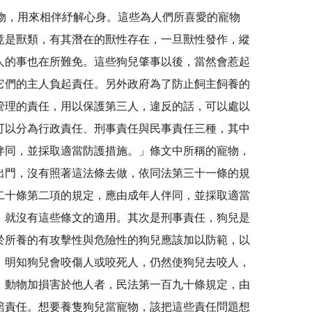
寵物，用來相伴紓解心身。這些為人們所喜愛的寵物
竟是獸類，有其潛在的獸性存在，一旦獸性發作，縱
人的事也在所難免。這些狗兒肇事以後，當然會惹起
它們的主人負起責任。另外政府為了防止飼主飼養的
管理的責任，用以保護第三人，違反的話，可以處以
可以分為行政責任、刑事責任與民事責任三種，其中
伴同，並採取適當防護措施。」條文中所稱的寵物，
出門，沒有照著這法條去做，依同法第三十一條的規
二十條第二項的規定，應由成年人伴同，並採取適當
，就沒有這些條文的適用。其次是刑事責任，狗兒是
於所養的有攻擊性與危險性的狗兒應該加以防範，以
。明知狗兒會咬傷人或咬死人，仍然使狗兒去咬人，
，動物加損害於他人者，民法第一百九十條規定，由
賠責任。想要養隻狗兒當寵物，該把這些責任問題想