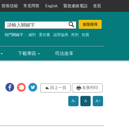
部長信箱
常見問答
English
緊急連絡電話
首頁
熱門關鍵字：
減刑
委任書
認罪協商
死刑
拍賣
下載專區
司法改革
回上一頁
友善列印
A-
A
A+