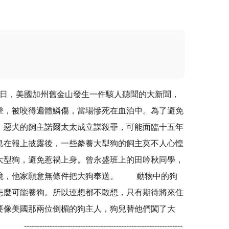
美國加州舊金山發生一件駭人聽聞的大新聞，
擊，被咬得遍體鱗傷，當場慘死在血泊中。為了避免
，惡犬的飼主諾爾太太成立謀殺罪，可能面臨十五年
息在報上披露後，一些豢養大型狗的飼主莫不人心惶
大型狗，避免惹禍上身。曾永盛班上的田吟秋同學，
環境，他家願意無條件把大狗奉送。 動物中的狗
怎麼可能養狗。所以連想都不敢想，只有期待將來住
要像美國那兩位倒楣的狗主人，狗兒替他們闖了大
---------------------------------