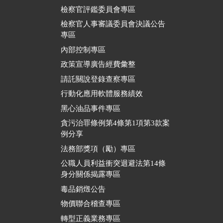
檢察官評鑑委員會專區
檢察官人事審議委員會決議公告
專區
內部控制專區
政策宣導廣告經費彙整
請託關說登錄查察專區
行動化應用軟體服務績效
黑心油品事件專區
貪污治罪條例第4條第1項第3款案
例分享
法務部獎項（勵）專區
公職人員利益衝突迴避法第14條
身分關係揭露專區
毒品銷燬公告
物價聯合稽查專區
轉型正義業務專區