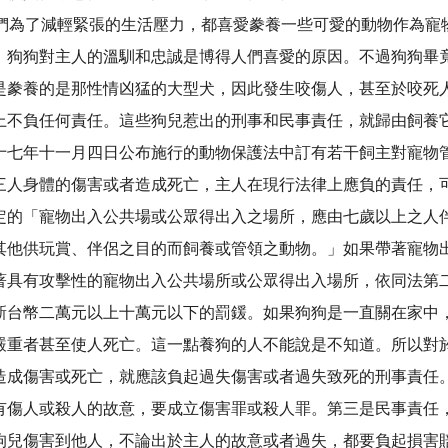
，人們為了減輕緊張的生活壓力，都喜愛豢養一些可愛的動物作為
。狗狗對主人的溫馴和忠誠是博得人們喜愛的原因。不過狗狗畢
是豢養的是那性情凶猛的大型犬，因此發生咬傷人，甚至於咬死
上不負任何責任。這些狗兒惹出的刑事和民事責任，就歸由飼養
十七年十一月四日公布施行的動物保護法中訂有若干飼主對寵物
三人身體的傷害或者造成死亡，主人在現行法律上應負的責任，
定的「寵物出入公共場或公眾得出入之場所，應由七歲以上之人
其他供玩賞、伴侶之目的而飼養或管領之動物。」如果帶著寵物
著具有攻擊性的寵物出入公共場所或公眾得出入場所，依同法第
新台幣二萬元以上十萬元以下的罰鍰。如果狗狗是一直關在家中
嚴重者甚至使人死亡。這一點養狗的人不能說是不知道。所以對
造成傷害或死亡，就應該負起過失傷害或者過失致死的刑事責任
有傷人或殺人的故意，要成立傷害罪或殺人罪。第三是民事責任
狗兒傷害到他人，不論出於主人的故意或者過失，都要負起損害