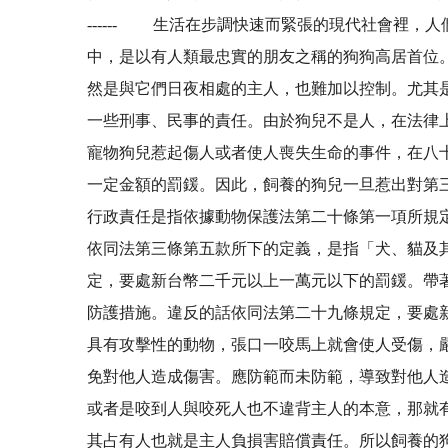
------ 生活在步調快速而緊張的現代社會裡
中，是以有人類最忠實的朋友之稱的狗狗高居首位
然是與它們日夜相處的主人，也難加以控制。尤其
一些刑事、民事的責任。由於狗兒不是人，在法律
寵物狗兒惹起傷人或者使人喪失生命的事件，在八
一定金額的罰鍰。因此，飼養的狗兒一旦惹出對第
行政責任是指依據動物保護法第二十條第一項所規
依同法第三條第五款所下的定義，是指「犬、貓及
定，要處新台幣二千元以上一萬元以下的罰鍰。帶
防護措施。違反的話依同法第二十九條規定，要處
具有攻擊性的動物，張口一咬馬上就會使人受傷，
免對他人造成傷害。應防範而未防範，導致對他人
或者是咬到人與咬死人也不違背主人的本意，那就
其占有人也就是主人負損害賠償責任。所以飼養的