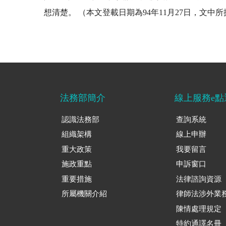
想清楚。 （本文登載日期為94年11月27日，文
法務部簡介
線上服務e點
認識法務部
查詢系統
組織架構
線上申辦
重大政策
我要留言
施政重點
申訴窗口
重要措施
法律諮詢資源
所屬機關介紹
律師法涉外業
陳情處理規定
特約通譯名冊