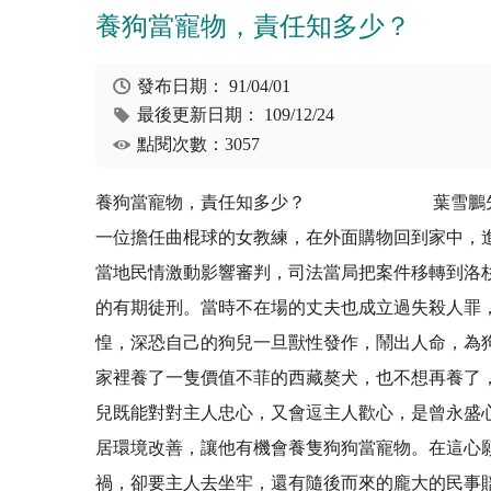
養狗當寵物，責任知多少？
發布日期：
91/04/01
最後更新日期：
109/12/24
點閱次數：3057
養狗當寵物，責任知多少？ 葉雪鵬先生（曾
一位擔任曲棍球的女教練，在外面購物回到家中，
當地民情激動影響審判，司法當局把案件移轉到洛
的有期徒刑。當時不在場的丈夫也成立過失殺人罪
惶，深恐自己的狗兒一旦獸性發作，鬧出人命，為
家裡養了一隻價值不菲的西藏獒犬，也不想再養了
兒既能對對主人忠心，又會逗主人歡心，是曾永盛
居環境改善，讓他有機會養隻狗狗當寵物。在這心
禍，卻要主人去坐牢，還有隨後而來的龐大的民事賠償責任，恐怕連辛苦