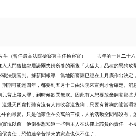
任最高法院檢察署主任檢察官） 去年的一月二十六日，
進入大門後被鄰居諾爾夫婦所養的兩隻「大猛犬」品種的惡狗攻
杉磯法院審判。據新聞報導，當地陪審團已經在上月底作出決定
，刑期可能是四年，都要到五月十日由法院來宣判才會確定。消
狗兒背上殺人罪，到時候欲哭無淚。因此有人想要放棄飼養那些
，這幾天四處打聽有沒有人肯收容這隻狗，只要有養狗的適當
心中的最愛。只是他家住在公寓的三樓，人的活動空間都沒有，
願實現以前，他倒很想知道一些狗主人在法律上該負的責任，不
掙來的家產也保不住了。 -----------------------------