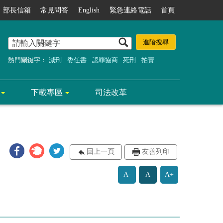
部長信箱
常見問答
English
緊急連絡電話
首頁
熱門關鍵字：
減刑
委任書
認罪協商
死刑
拍賣
下載專區
司法改革
回上一頁
友善列印
A-
A
A+