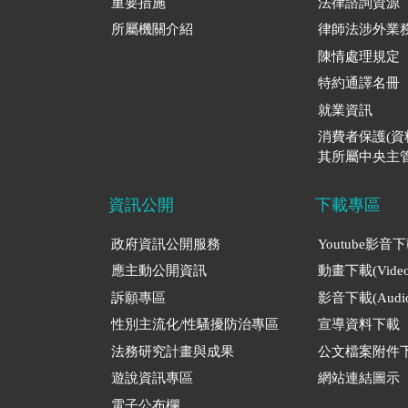
重要措施
法律諮詢資源
所屬機關介紹
律師法涉外業
陳情處理規定
特約通譯名冊
就業資訊
消費者保護(
其所屬中央主管
資訊公開
下載專區
政府資訊公開服務
Youtube影音
應主動公開資訊
動畫下載(Video
訴願專區
影音下載(Audio
性別主流化/性騷擾防治專區
宣導資料下載
法務研究計畫與成果
公文檔案附件
遊說資訊專區
網站連結圖示
電子公布欄