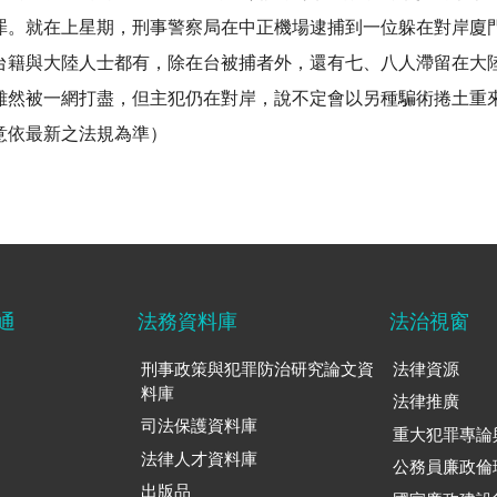
罪。就在上星期，刑事警察局在中正機場逮捕到一位躲在對岸廈
台籍與大陸人士都有，除在台被捕者外，還有七、八人滯留在大
然被一網打盡，但主犯仍在對岸，說不定會以另種騙術捲土重來。
意依最新之法規為準）
通
法務資料庫
法治視窗
刑事政策與犯罪防治研究論文資
法律資源
料庫
法律推廣
司法保護資料庫
重大犯罪專論
法律人才資料庫
公務員廉政倫
出版品