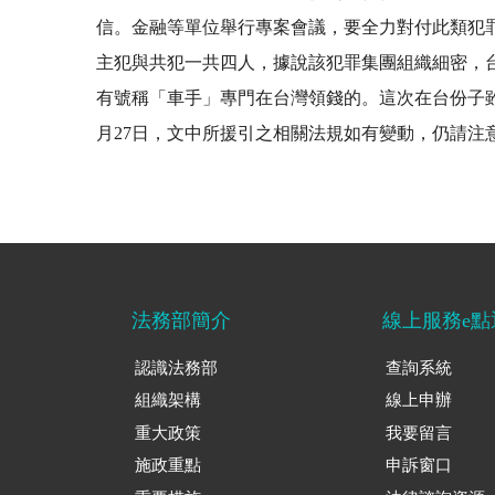
信。金融等單位舉行專案會議，要全力對付此類犯
主犯與共犯一共四人，據說該犯罪集團組織細密，
有號稱「車手」專門在台灣領錢的。這次在台份子雖
月27日，文中所援引之相關法規如有變動，仍請注
法務部簡介
線上服務e點
認識法務部
查詢系統
組織架構
線上申辦
重大政策
我要留言
施政重點
申訴窗口