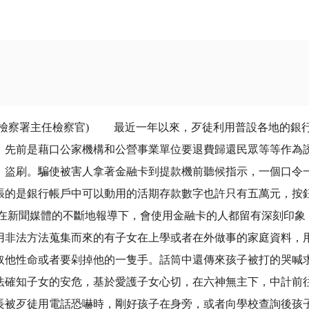
察署主任檢察官) 最近一年以來，歹徒利用普設各地的銀行提
，先前是藉口公家機構和公營事業單位要退費歸還民眾等等作為
、盜刷。騙使被害人拿著金融卡到提款機前聽候指示，一個口令
張的是銀行帳戶中可以動用的活期存款數字也許只有五萬元，按
新聞媒體的不斷地報導下，會使用金融卡的人都留有深刻印象
用非法方法蒐集而來的有子女在上學或者在外做事的家庭資料，
取他性命或者要剁掉他的一隻手。話筒中還傳來孩子被打的哭喊
法確知子女的安危，基於愛護子女心切，在六神無主下，中計前
長被歹徒用電話恐嚇時，剛好孩子在身旁，或者向學校查詢後孩