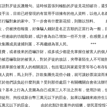
言語對歹徒反譏幾句。這時候囂張到極點的歹徒見花招破功，還
復手法，目前已經發現的有冒用手頭擁有的他人資料，以他人名
至行騙對象的家中。下一步會有什麼新花招，則難以預料。 
失，仍被挾怨報復，好像騙人錢財是名正言順的正當行為一般，
一些連線的功能取銷，或許會為自己增加一些不方便，在感覺上
」的詐欺集團成員逮捕到案，不再繼續為害人民。 **
退費，或者後來的恐嚇詐財，或多或少都是先掌握住被害人的個
的被恐嚇取財的被害人，對於歹徒的放話，夾帶著陌生人不可能
輕易掌握住被害人的相關資訊，包括電話與家庭背景等等心有存
個人資料，馬上到手。詐欺集團先花些小錢，就可讓鈔票滾滾而
至於他們該負起什麼刑責？受到那些處罰？有關機關自會依法辦
責？基本上行為人意圖為自己或第三人不法之所有，使用詐術，
期徒刑、拘役或新台幣三萬元以下的罰金。如果以騙錢來維持生
五萬元以下的罰金。 由於此類詐欺案件的猖獗，使民眾惶惶