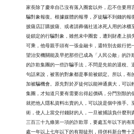
家長除了慶幸自己沒有落入圈套以外，忍不住要用
騙對象報復。根據媒體的報導，歹徒騙不到錢的報
披薩店訂購披薩、或者請葬儀社送冰死人用的冰櫃
徒鎖定的行騙對象，雖然未中圈套，遭到財產上損
可乘，他母親手頭有一張金融卡，還特別去銀行把
望治安機關能及早把那些已成為「人民公敵
的詐欺集團的一些詐騙手法，不問是先前的退稅、
句話來說，被害的對象都是事前被鎖定。所以，有
加被騙機會。原先對於歹徒何以能神通廣大，可以
集團，才知道只要有需要出得起價碼，分門別類的
就把他人隱私資料出賣的人，可以說是個中推手。
術，使人上當交付錢財的人，一旦被捕該負什麼刑
三百三十九條第一項的詐欺罪，要處五年以下的有
處一年以上七年以下的有期徒刑，得併科新台幣十