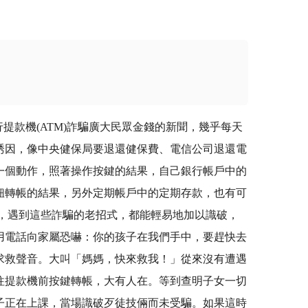
款機(ATM)詐騙廣大民眾金錢的新聞，幾乎每天
誘因，像中央健保局要退還健保費、電信公司退還電
一個動作，照著操作按鍵的結果，自己銀行帳戶中的
鈕轉帳的結果，另外定期帳戶中的定期存款，也有可
，遇到這些詐騙的老招式，都能輕易地加以識破，
用電話向家屬恐嚇：你的孩子在我們手中，要趕快去
求救聲音。大叫「媽媽，快來救我！」從來沒有遭遇
往提款機前按鍵轉帳，大有人在。等到查明子女一切
子正在上課，當場識破歹徒技倆而未受騙。如果這時