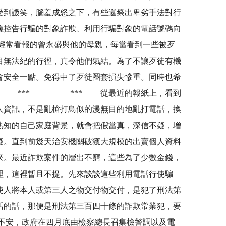
受到譏笑，腦羞成怒之下，有些還祭出卑劣手法對行
義控告行騙的對象詐欺、利用行騙對象的電話號碼向
經常看報的曾永盛與他的母親，每當看到一些被歹
目無法紀的行徑，真令他們氣結。為了不讓歹徒有機
會安全一點。免得中了歹徒圈套損失慘重。同時也希
* *** *** 從最近的報紙上，看到
人資訊，不是亂槍打鳥似的漫無目的地亂打電話，換
熟知的自己家庭背景，就會把假當真，深信不疑，增
疑。直到前幾天治安機關破獲大規模的出賣個人資料
來。最近詐欺案件的層出不窮，這些為了少數金錢，
理，這裡暫且不提。先來談談這些利用電話行使騙
使人將本人或第三人之物交付物交付，是犯了刑法第
活的話，那便是刑法第三百四十條的詐欺常業犯，要
不安，政府在四月底由檢察總長召集檢警調以及電