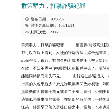
群策群力，打擊詐騙犯罪
發布日期：
93/06/07
最後更新日期：
109/12/24
點閱次數：2086
群策群力，打擊詐騙犯罪 葉雪鵬(前最高法院檢
都可以在報上看到。歹徒的詐騙方法，綜合起來看
話保證金，銀行。郵局金融卡或者信用卡被人盜用
存款，不知不覺中便轉到別人的帳戶中去了。更誇
能隨同轉帳而消失不見。 由於這些詐騙招式，在
上當的人愈來愈少！於是詐欺集團又改絃易轍，利
提款機前面轉帳十萬元或者二十萬元贖回，否則要
過類似恐嚇事情的家長，在短促的時間內，一時無
無恙，鈔票早已落入歹徒口袋之中。當然，也有家