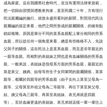
成為家庭。這在我國舊社會時代，並沒有運用法律來規範，
把一切歸由習慣與禮教來拘束，直至民國二十年，方有現行
民法親屬編的施行。就曾永盛所看到的新聞，對照現代民法
親屬編的規定來看，他們之間所形成的親屬關係，的確有點
錯綜複雜。原因是輩分不同的直系血親配上輩分相同的旁系
血親，所以從任何一個角度來看，總是有些格格不入，先說
父與子的關係，這在民法上是直系血親，而且是非常親近的
一親等血親。而相對的表姐妹之間也是有血緣關係的旁系血
親。一般來說，表姐妹是指母系方面的旁系血親，最親近的
算是舅父、姨媽、姑母等所生子女同輩間的親屬關係，算算
親等，都屬於四親等的旁系血親（由子女向上算至父母為一
親等、父母算至外祖父母為二等親等、再往下算至舅父母、
姑、姨父母為三親等、再算至表姐妹、表兄弟就是四親
等）。至於血緣更遠的表姐妹、表兄弟就這樣一輩一輩往上