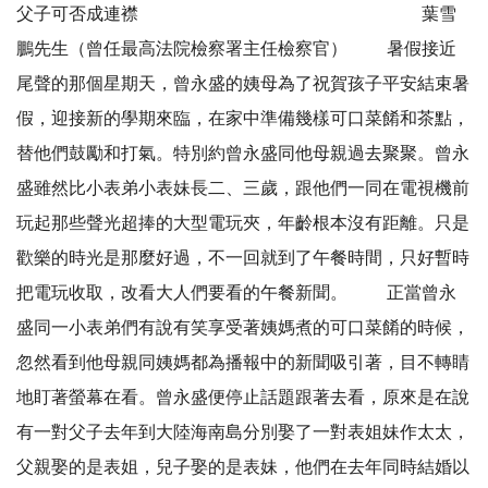
父子可否成連襟 葉雪
鵬先生（曾任最高法院檢察署主任檢察官） 暑假接近
尾聲的那個星期天，曾永盛的姨母為了祝賀孩子平安結束暑
假，迎接新的學期來臨，在家中準備幾樣可口菜餚和茶點，
替他們鼓勵和打氣。特別約曾永盛同他母親過去聚聚。曾永
盛雖然比小表弟小表妹長二、三歲，跟他們一同在電視機前
玩起那些聲光超捧的大型電玩夾，年齡根本沒有距離。只是
歡樂的時光是那麼好過，不一回就到了午餐時間，只好暫時
把電玩收取，改看大人們要看的午餐新聞。 正當曾永
盛同一小表弟們有說有笑享受著姨媽煮的可口菜餚的時候，
忽然看到他母親同姨媽都為播報中的新聞吸引著，目不轉睛
地盯著螢幕在看。曾永盛便停止話題跟著去看，原來是在說
有一對父子去年到大陸海南島分別娶了一對表姐妹作太太，
父親娶的是表姐，兒子娶的是表妹，他們在去年同時結婚以