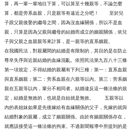
算，再一輩一輩地往下算，可以算至十幾親等，不論怎麼
算，都是旁系血親，只是親等有遠近之分吧！ 至於兒
子跟父親後娶的繼母之間，因為沒血緣關係，所以不是血
親，只算是因為父親與繼母的結婚而成立的姻親關係，依兒
子與父親之血親親等來計算，是一親等的直系姻親。
在我國民法，對親屬間的結婚是有限制的，其目的是在防止
尊皁失序與近親結婚的血緣混亂。依照民法第九百八十三條
第一項規定，不得結婚的親屬有下列三種：第一：直系血親
與直系姻親；第二：旁系血親在六親等以內。第三：旁系姻
親在五親等以內，輩分不相同者。結婚違反這一條法條的規
定，結婚是無效的，也就是自始就是無效。 五親等以
內的表姐妹如果是先後嫁給有血緣關係的父子，先嫁的就與
結婚對象的親屬，成立了姻親關係。由於有姻親關係存在，
就應該接受這一條法條的拘束。不過新聞報導中所提到的是