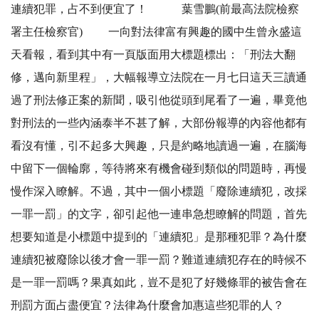
連續犯罪，占不到便宜了！ 葉雪鵬(前最高法院檢察
署主任檢察官) 一向對法律富有興趣的國中生曾永盛這
天看報，看到其中有一頁版面用大標題標出：「刑法大翻
修，邁向新里程」，大幅報導立法院在一月七日這天三讀通
過了刑法修正案的新聞，吸引他從頭到尾看了一遍，畢竟他
對刑法的一些內涵泰半不甚了解，大部份報導的內容他都有
看沒有懂，引不起多大興趣，只是約略地讀過一遍，在腦海
中留下一個輪廓，等待將來有機會碰到類似的問題時，再慢
慢作深入瞭解。不過，其中一個小標題「廢除連續犯，改採
一罪一罰」的文字，卻引起他一連串急想瞭解的問題，首先
想要知道是小標題中提到的「連續犯」是那種犯罪？為什麼
連續犯被廢除以後才會一罪一罰？難道連續犯存在的時候不
是一罪一罰嗎？果真如此，豈不是犯了好幾條罪的被告會在
刑罰方面占盡便宜？法律為什麼會加惠這些犯罪的人？