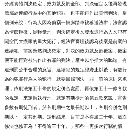
分經實體判決確定，效力就及於全部。判決確定以後再發現
應屬於連續行為中的其他犯罪，也不能再作出實體判決。舉
個例來說：行為人因為偷竊一輛腳踏車被移送法辦，法官認
為情節輕微，從輕量刑。判決確定後又發現這行為人又犯有
闖空門大搬家的重大犯行，經法官審理後認為後案是前案的
連續犯，前案既然判決確定，判決的效力就及於後案，後案
便不能再對被告作出有罪的判決，產生以小括大的弊端，有
違刑罰公平合理的意旨。連續犯的規定經廢止以後，有數行
為的犯罪行為人的犯行，就要回歸刑法一罪一罰的原則來處
理，依刑法第五十條的規定併合處罰。再依第五十一條各款
的規定，來定應執行刑。就定有期徒刑的第五款來說，宣告
多數有期徒刑者，於各刑期中之最長期以上，各刑合併之刑
期以下，定其刑期。定刑結果，目前是不得逾二十年。這次
修法也修正為「不得逾三十年。」那些一再多次行竊的慣