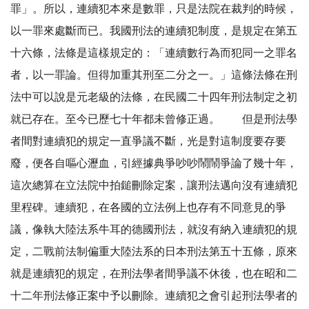
罪」。所以，連續犯本來是數罪，只是法院在裁判的時候，
以一罪來處斷而已。我國刑法的連續犯制度，是規定在第五
十六條，法條是這樣規定的：「連續數行為而犯同一之罪名
者，以一罪論。但得加重其刑至二分之一。」這條法條在刑
法中可以說是元老級的法條，在民國二十四年刑法制定之初
就已存在。至今已歷七十年都未曾修正過。 但是刑法學
者間對連續犯的規定一直爭議不斷，光是對這制度要存要
廢，便各自嘔心瀝血，引經據典爭吵吵鬧鬧爭論了幾十年，
這次總算在立法院中拍鎚刪除定案，讓刑法邁向沒有連續犯
里程碑。連續犯，在各國的立法例上也存有不同意見的爭
議，像執大陸法系牛耳的德國刑法，就沒有納入連續犯的規
定，二戰前法制偏重大陸法系的日本刑法第五十五條，原來
就是連續犯的規定，在刑法學者間爭議不休後，也在昭和二
十二年刑法修正案中予以刪除。連續犯之會引起刑法學者的