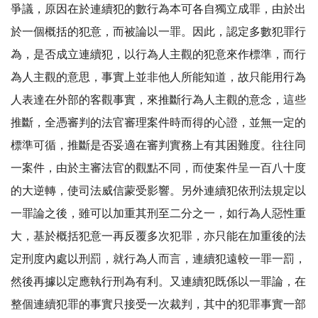
爭議，原因在於連續犯的數行為本可各自獨立成罪，由於出
於一個概括的犯意，而被論以一罪。因此，認定多數犯罪行
為，是否成立連續犯，以行為人主觀的犯意來作標準，而行
為人主觀的意思，事實上並非他人所能知道，故只能用行為
人表達在外部的客觀事實，來推斷行為人主觀的意念，這些
推斷，全憑審判的法官審理案件時而得的心證，並無一定的
標準可循，推斷是否妥適在審判實務上有其困難度。往往同
一案件，由於主審法官的觀點不同，而使案件呈一百八十度
的大逆轉，使司法威信蒙受影響。另外連續犯依刑法規定以
一罪論之後，雖可以加重其刑至二分之一，如行為人惡性重
大，基於概括犯意一再反覆多次犯罪，亦只能在加重後的法
定刑度內處以刑罰，就行為人而言，連續犯遠較一罪一罰，
然後再據以定應執行刑為有利。又連續犯既係以一罪論，在
整個連續犯罪的事實只接受一次裁判，其中的犯罪事實一部