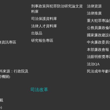
刑事政策與犯罪防治研究論文資
法律資源
料庫
法律推廣
司法保護資料庫
重大犯罪專論
法律人才資料庫
公務員廉政倫
出版品
國家廉政建設
研究報告專區
務資訊專區
中央廉政委員
本部廉政會報
法眼明察獎專
法治QA
資料來源：行政院及
民法成年年齡
機關)
司法改革
下載
)