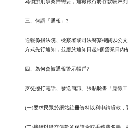
為偵辦刑事案件需要，通報銀行將存款帳戶列
三、何謂「通報」
?
通報係指法院、檢察署或司法警察機關以公文
方式先行通知，並應於通知日起
5
個營業日內
四、為何會被通報警示帳戶
?
歹徒撥打電話、發送簡訊、張貼臉書「應徵工
(一
)
要求民眾於網站註冊資料以利申請貸款，
(二
)
接續以繳交借款的保證金或手續費名義，