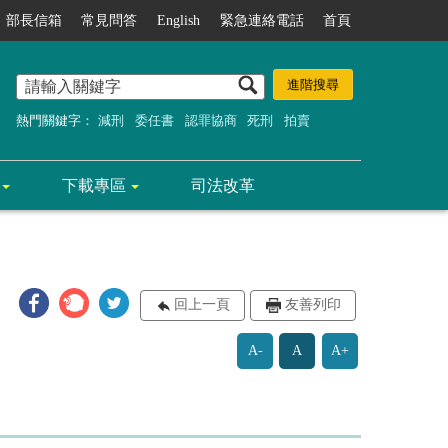
部長信箱
常見問答
English
緊急連絡電話
首頁
熱門關鍵字：
減刑
委任書
認罪協商
死刑
拍賣
下載專區
司法改革
回上一頁
友善列印
A-
A
A+