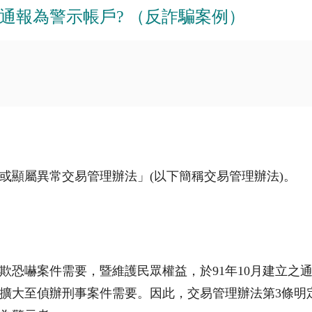
通報為警示帳戶? （反詐騙案例）
或顯屬異常交易管理辦法」
(
以下簡稱交易管理辦法
)
。
欺恐嚇案件需要，暨維護民眾權益，於
91
年
10
月建立之
擴大至偵辦刑事案件需要。因此，交易管理辦法第
3
條明