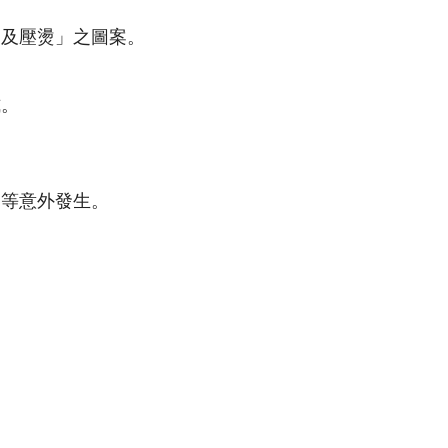
燙及壓燙」之圖案。
式。
倒等意外發生。