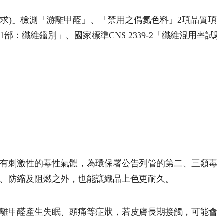
一般要求)」檢測「游離甲醛」、「禁用之偶氮色料」2項品質
－第1部：纖維鑑別」、國家標準CNS 2339-2「纖維混
有刺激性的毒性氣體，為環保署公告列管的第二、三類
、防縮及阻燃之外，也能讓織品上色更耐久。
離甲醛產生失眠、頭痛等症狀，若皮膚長期接觸，可能