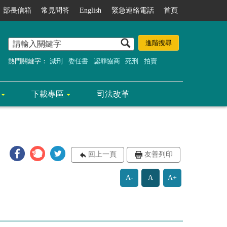
部長信箱
常見問答
English
緊急連絡電話
首頁
熱門關鍵字：
減刑
委任書
認罪協商
死刑
拍賣
下載專區
司法改革
回上一頁
友善列印
A-
A
A+