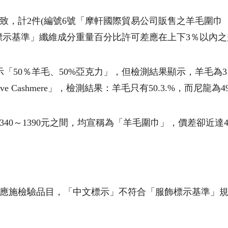
，計2件(編號6號「摩軒國際貿易公司販售之羊毛圍巾（遠
標示基準」纖維成分重量百分比許可差應在上下3％以內之
50％羊毛、50%亞克力」，但檢測結果顯示，羊毛為31.
e Cashmere」，檢測結果：羊毛只有50.3.%，而尼龍為49
40～1390元之間，均宣稱為「羊毛圍巾」，價差卻近達
應施檢驗品目，「中文標示」不符合「服飾標示基準」