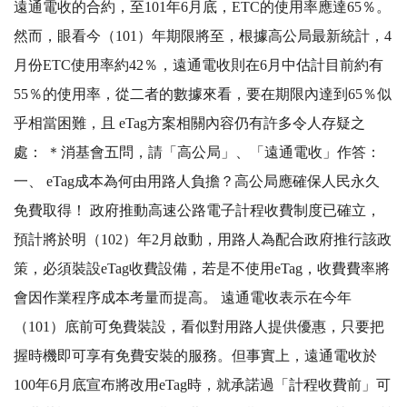
遠通電收的合約，至101年6月底，ETC的使用率應達65％。
然而，眼看今（101）年期限將至，根據高公局最新統計，4
月份ETC使用率約42％，遠通電收則在6月中估計目前約有
55％的使用率，從二者的數據來看，要在期限內達到65％似
乎相當困難，且 eTag方案相關內容仍有許多令人存疑之
處： ＊消基會五問，請「高公局」、「遠通電收」作答：
一、 eTag成本為何由用路人負擔？高公局應確保人民永久
免費取得！ 政府推動高速公路電子計程收費制度已確立，
預計將於明（102）年2月啟動，用路人為配合政府推行該政
策，必須裝設eTag收費設備，若是不使用eTag，收費費率將
會因作業程序成本考量而提高。 遠通電收表示在今年
（101）底前可免費裝設，看似對用路人提供優惠，只要把
握時機即可享有免費安裝的服務。但事實上，遠通電收於
100年6月底宣布將改用eTag時，就承諾過「計程收費前」可