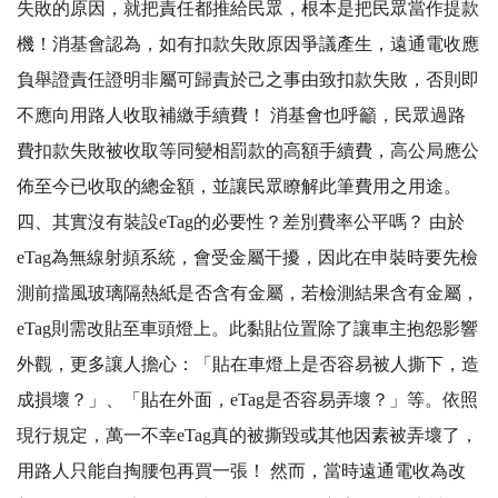
失敗的原因，就把責任都推給民眾，根本是把民眾當作提款
機！消基會認為，如有扣款失敗原因爭議產生，遠通電收應
負舉證責任證明非屬可歸責於己之事由致扣款失敗，否則即
不應向用路人收取補繳手續費！ 消基會也呼籲，民眾過路
費扣款失敗被收取等同變相罰款的高額手續費，高公局應公
佈至今已收取的總金額，並讓民眾瞭解此筆費用之用途。
四、其實沒有裝設eTag的必要性？差別費率公平嗎？ 由於
eTag為無線射頻系統，會受金屬干擾，因此在申裝時要先檢
測前擋風玻璃隔熱紙是否含有金屬，若檢測結果含有金屬，
eTag則需改貼至車頭燈上。此黏貼位置除了讓車主抱怨影響
外觀，更多讓人擔心：「貼在車燈上是否容易被人撕下，造
成損壞？」、「貼在外面，eTag是否容易弄壞？」等。依照
現行規定，萬一不幸eTag真的被撕毀或其他因素被弄壞了，
用路人只能自掏腰包再買一張！ 然而，當時遠通電收為改