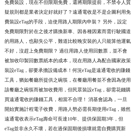
免費裝設，現在不但限期免費，還將期限提前，不禁令人質
疑規則都是業者決定好就好了？遠通電收是不是企圖利用免
費裝設eTag的手段，迫使用路人期限內申裝？ 另外，設定
免費期限對於在之後才購換新車、因各種因素而需行駛國道
的用路人，也顯失公平，難道比較晚安裝的人只能算他運氣
不好，沒趕上免費期限？ 過往用路人使用回數票，並不會
被加收印製回數票紙本的成本，現在用路人為配合國家政策
裝設eTag，卻要承擔設備成本！何況eTag是遠通電收的賺錢
工具，猶如餐廳所提供之碗筷，在餐廳用餐並不會因為使用
該餐廳之碗筷而被加收費用，但民眾裝設eTag，卻需花錢購
買遠通電收的賺錢工具，相當不合理！ 消基會認為，一旦
開始實施計程電子收費，用路人勢必需長期使用eTag，雖然
遠通電收表示eTag壽命可長達10年、提供保固期3年，但
eTag並非永久不壞，若在過保固期後損壞就需自費購買新