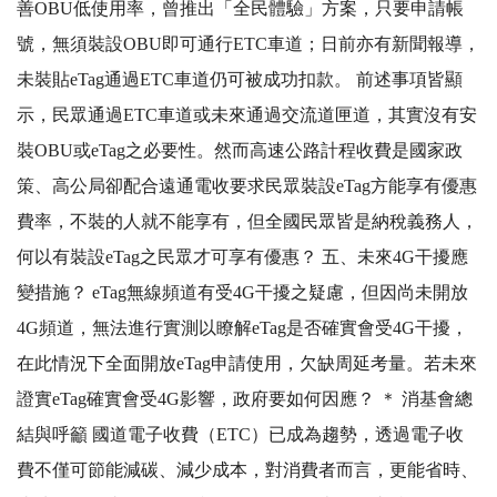
善OBU低使用率，曾推出「全民體驗」方案，只要申請帳
號，無須裝設OBU即可通行ETC車道；日前亦有新聞報導，
未裝貼eTag通過ETC車道仍可被成功扣款。 前述事項皆顯
示，民眾通過ETC車道或未來通過交流道匣道，其實沒有安
裝OBU或eTag之必要性。然而高速公路計程收費是國家政
策、高公局卻配合遠通電收要求民眾裝設eTag方能享有優惠
費率，不裝的人就不能享有，但全國民眾皆是納稅義務人，
何以有裝設eTag之民眾才可享有優惠？ 五、未來4G干擾應
變措施？ eTag無線頻道有受4G干擾之疑慮，但因尚未開放
4G頻道，無法進行實測以瞭解eTag是否確實會受4G干擾，
在此情況下全面開放eTag申請使用，欠缺周延考量。若未來
證實eTag確實會受4G影響，政府要如何因應？ ＊ 消基會總
結與呼籲 國道電子收費（ETC）已成為趨勢，透過電子收
費不僅可節能減碳、減少成本，對消費者而言，更能省時、