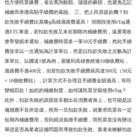
也方便民眾繳費，省去查詢餘額、儲值的麻煩，也避免忘記
補繳而承擔高額手續費的風險。 三、把人民當提款機？扣
款失敗手續費比基隆g高雄過路費還高！ 現階段使用eTag通
過ETC車道，若扣款失敗又未在期限內補繳費用，遠通電收
會寄發紙本通知，補繳費時需多一筆50元手續費，然此手續
費並非以一次通知為計算單位，而是以扣款失敗之次數為計
算單位。以國道1號為例，基隆到高雄會經過10個收費站，
過路費不過400元，但若扣款失敗手續費就高達500元（50元
× 10個收費站），計算方式不合理且手續費金額過高，等同
變相罰款！如此的補繳制度，如何讓民眾甘願使用eTag？
此外，扣款失敗的原因並非都出在消費者身上，也可能是設
備感應不良所造成，然而一旦扣款失敗，就要求民眾在一定
短期內補繳費用，否則就須負擔手續費，而民眾並沒有辦法
舉證是否為業者設備問題而導致扣款失敗。業者未瞭解扣款