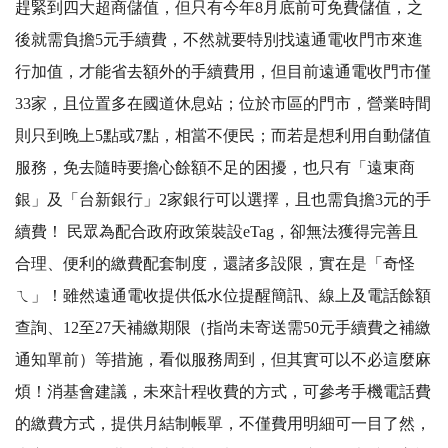
趕緊到四大超商儲值，但只有今年8月底前可免費儲值，之
後就需負擔5元手續費，不然就要特別找遠通電收門市來進
行加值，才能省去額外的手續費用，但目前遠通電收門市僅
33家，且位置多在國道休息站；位於市區的門市，營業時間
則只到晚上5點或7點，相當不便民；而若是想利用自動儲值
服務，免去隨時要擔心餘額不足的困擾，也只有「遠東商
銀」及「台新銀行」2家銀行可以選擇，且也需負擔3元的手
續費！ 民眾為配合政府政策裝設eTag，卻無法獲得完善且
合理、便利的繳費配套制度，還諸多設限，實在是「奇怪
ㄟ」！雖然遠通電收提供低水位提醒簡訊、線上及電話餘額
查詢、12至27天補繳期限（指尚未寄送需50元手續費之補繳
通知單前）等措施，看似服務周到，但其實可以不必這麼麻
煩！消基會建議，未來計程收費的方式，可參考手機電話費
的繳費方式，提供月結制帳單，不僅費用明細可一目了然，