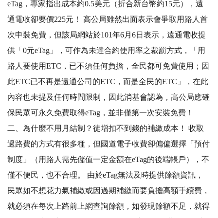
eTag，專家指出成本約0.5美元（折合新台幣約15元），遠
通電收卻要價225元！ 高公局雖然出面表示會爭取用路人首
次申裝免費，但該局網站於101年6月6日表示，遠通電收提
供「0元eTag」，可作為未達合約使用率之裁罰方式，「用
路人要使用ETC，已不須任何負擔，全民都可免費使用；因
此ETC已不再是遠通公司的ETC，而是全民的ETC」，在此
內容也未提及任何時間限制，因此消基會認為，高公局應確
保民眾可永久免費取得eTag，並非僅第一次安裝免費！
二、為什麼不用月結制？徒增扣不到錢的補繳成本！ 收取
過路費的方式有很多種，但國道電子收費卻偏偏選擇「預付
制度」（用路人需先儲值一定金額在eTag的後端帳戶），不
僅不便民，也不合理。 由於eTag無法及時提供餘額資訊，
民眾如不想花力氣補繳或因過期補繳而要負擔高額手續費，
就必須在每次上路前上網查詢餘額，如發現餘額不足，就得