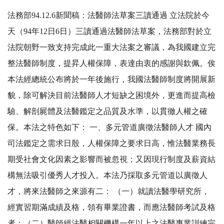
法務部94.12.6新聞稿：法醫師法草案三讀通過 立法院於今
天（94年12日6日）三讀通過法醫師法草案，法務部對於立
法院朝野一致支持完成此一重大法案之審議，為我國建立完
整法醫師制度，提昇人權保障，表達由衷的感謝與欽佩。俟
本法經總統公布將於一年後施行，我國法醫師制度將開展新
貌，除可解決目前法醫師人才短缺之困境外，更進而提高檢
驗、解剖屍體及法醫鑑定之品質及水準，以貫徹人權之確
保。本法之特色如下： 一、多元管道廣徵法醫師人才 國內
司法鑑定之需求日殷，人權保障之要求日高，惟法醫業務長
期受社會文化因素之影響而被忽視；又因現行制度及薪資結
構無法吸引優秀人才投入。本法乃採取多元管道以廣徵人
才，將來法醫師之來源有二： （一）就讀法醫學研究所，
經實習期滿成績及格，領有畢業證書，而應法醫師考試及格
者；（二）醫師經法醫相關機構一年以上之法醫專業訓練完