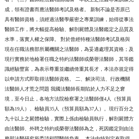
成，領有證書而應法醫師考試及格者。 新制不論是否原已
具有醫師資格，須經過法醫學嚴密之專業訓練，始得從事法
醫師工作，將大幅提高檢驗、解剖屍體及法醫鑑定之品質及
水準，落實人權之保障。 對於曾經特種法醫師考試及格與
現在任職法務部所屬機關之法醫師，為妥適處理其資格；及
現行實務於地檢署任職之特約法醫師或榮譽法醫師，其等鑑
識經驗豐富，為表示尊重並繼續倚重其長才，本法亦規定得
以申請方式即取得法醫師資格。 二、解決司法、行政機關
法醫師人才荒之問題 我國法醫師長期陷於人力不足之窘
境，至今日止，各地方法院檢察署之法醫師僅4人（預算員
額為19人）、檢驗員35人（預算員額為37人）。現行百分之
九十以上之屍體檢驗，實際上係由檢驗員執行，解剖屍體方
由法醫師、外聘之特約或榮譽法醫師為之，死因鑑定則由法
務部法醫研究所委請顧問醫師負責。 本法中特別定有取得