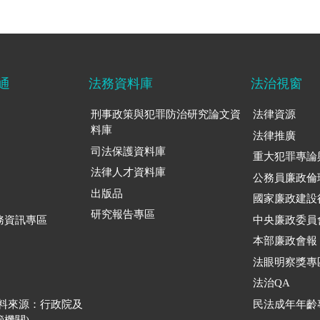
通
法務資料庫
法治視窗
刑事政策與犯罪防治研究論文資
法律資源
料庫
法律推廣
司法保護資料庫
重大犯罪專論
法律人才資料庫
公務員廉政倫
出版品
國家廉政建設
研究報告專區
務資訊專區
中央廉政委員
本部廉政會報
法眼明察獎專
法治QA
資料來源：行政院及
民法成年年齡
機關)