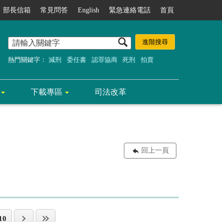
部長信箱
常見問答
English
緊急連絡電話
首頁
熱門關鍵字：
減刑
委任書
認罪協商
死刑
拍賣
下載專區
司法改革
回上一頁
10