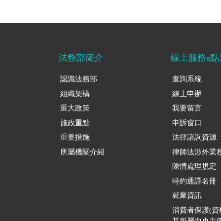
法務部簡介
線上服務e點
認識法務部
查詢系統
組織架構
線上申辦
重大政策
我要留言
施政重點
申訴窗口
重要措施
法律諮詢資源
所屬機關介紹
律師法涉外業
陳情處理規定
特約通譯名冊
就業資訊
消費者保護(
其所屬中央主管