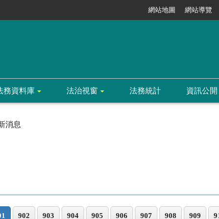
網站地圖
網站導覽
法務資料庫
法治視窗
法務統計
資訊公開
新消息
01
902
903
904
905
906
907
908
909
9