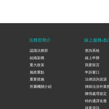
法務部簡介
線上服務e點
認識法務部
查詢系統
組織架構
線上申辦
重大政策
我要留言
施政重點
申訴窗口
重要措施
法律諮詢資源
所屬機關介紹
律師法涉外業
陳情處理規定
特約通譯名冊
就業資訊