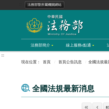
:::
法務部暨所屬機關網站
法務部簡介
線上服務e點通
:::
首頁
首頁公告訊息
全國法規最
全國法規最新消息
8