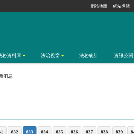
網站地圖
網站導覽
法務資料庫
法治視窗
法務統計
資訊公開
新消息
31
832
833
834
835
836
837
838
839
8