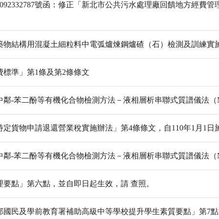
第1092332787號函：修正「新北市公共污水處理廠回饋地方經
建築物結構用混凝土細粒料中電弧爐煉鋼爐碴（石）檢測及訓練實施要
標準」第1條及第2條條文
苯二酚等有機化合物檢測方法－液相層析串聯式質譜儀法（NIEA A
定貨物申請退還營業稅實施辦法」第4條條文，自110年1月1日
苯二酚等有機化合物檢測方法－液相層析串聯式質譜儀法（NIEA A
理要點」第六點，並自即日起生效，請 查照。
部國民及學前教育署補助高級中等學校提升學生素質要點」第7