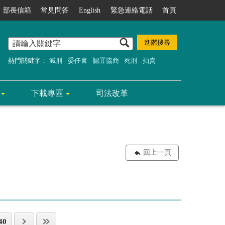
部長信箱
常見問答
English
緊急連絡電話
首頁
熱門關鍵字：
減刑
委任書
認罪協商
死刑
拍賣
下載專區
司法改革
回上一頁
40