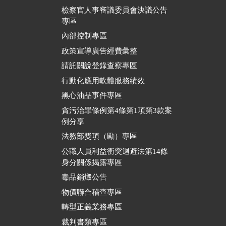
檢察官人事審議委員會決議公告
專區
內部控制專區
政策宣導廣告經費彙整
請託關說登錄查察專區
行動化應用軟體服務績效
黑心油品事件專區
貪污治罪條例第4條第1項第3款案
例分享
法務部獎項（勵）專區
公職人員利益衝突迴避法第14條
身分關係揭露專區
毒品銷燬公告
物價聯合稽查專區
轉型正義業務專區
裁判書類專區