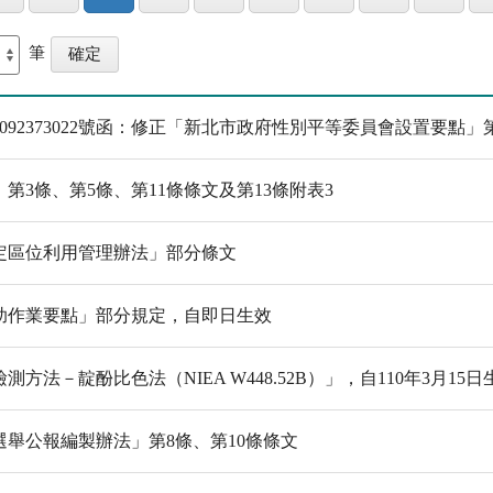
筆
092373022號函：修正「新北市政府性別平等委員會設置要點」第
3條、第5條、第11條條文及第13條附表3
定區位利用管理辦法」部分條文
助作業要點」部分規定，自即日生效
－靛酚比色法（NIEA W448.52B）」，自110年3月15日
舉公報編製辦法」第8條、第10條條文