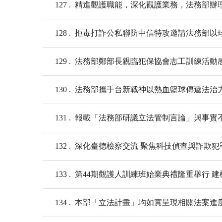
127
精進觀護職能，深化觀護業務，法務部辦
128
拒毒打詐公私聯防中信特攻邀請法務部以
129
法務部鄭部長親臨犯保協會志工訓練活動
130
法務部攜手台新戰神以熱血籃球傳遞法治
131
報載「法務部研議立法管制言論」與事實
132
深化臺德檢察交流 聚焦科技偵查與詐欺犯
133
第44期觀護人訓練班始業典禮隆重舉行 
134
本部「立法計畫」均如實呈現相關法案進