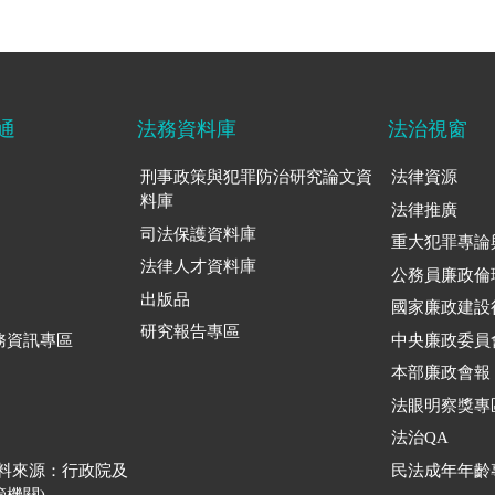
通
法務資料庫
法治視窗
刑事政策與犯罪防治研究論文資
法律資源
料庫
法律推廣
司法保護資料庫
重大犯罪專論
法律人才資料庫
公務員廉政倫
出版品
國家廉政建設
研究報告專區
務資訊專區
中央廉政委員
本部廉政會報
法眼明察獎專
法治QA
資料來源：行政院及
民法成年年齡
機關)