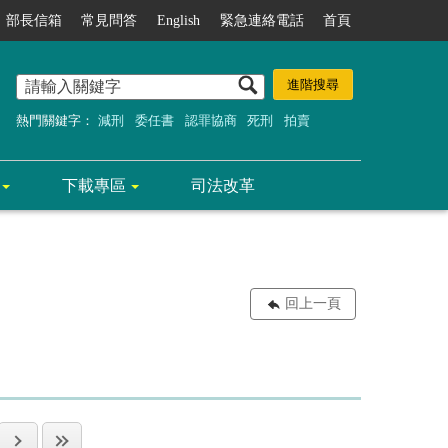
部長信箱
常見問答
English
緊急連絡電話
首頁
熱門關鍵字：
減刑
委任書
認罪協商
死刑
拍賣
下載專區
司法改革
回上一頁