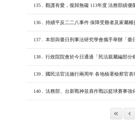
135
觀護有愛，復歸無礙 113年度 法務部績
136
持續平反二二八事件 保障受難者及家屬權
137
本部與臺日刑事法研究學會攜手舉辦「臺日
138
行政院院會於今日通過「民法親屬編部分
139
國民法官法施行兩周年 各地檢署檢察官表
140
法務部、台新戰神並肩作戰以籃球賽事強