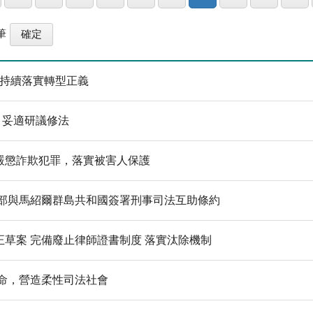
筆
 持續落實轉型正義
 妥適研議修法
嚴懲詐欺犯罪，落實被害人保護
務部與馬紹爾群島共和國簽署刑事司法互助條約
正草案 完備廢止律師證書制度 落實汰除機制
使命，營造柔性司法社會