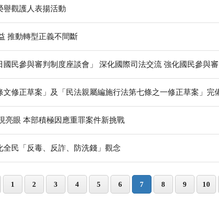
優榮譽觀護人表揚活動
益 推動轉型正義不間斷
國民參與審判制度座談會」 深化國際司法交流 強化國民參與
條文修正草案」及「民法親屬編施行法第七條之一修正草案」完
現亮眼 本部積極因應重罪案件新挑戰
化全民「反毒、反詐、防洗錢」觀念
1
2
3
4
5
6
7
8
9
10