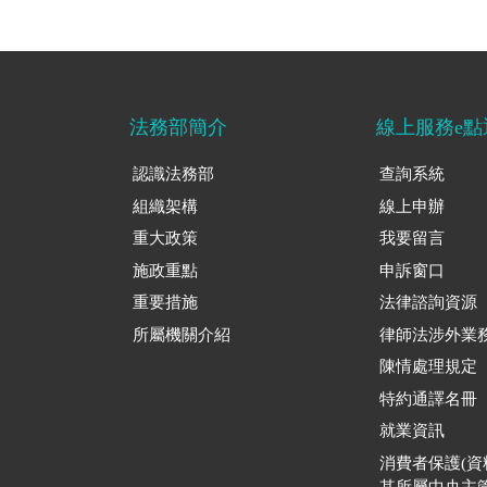
法務部簡介
線上服務e點
認識法務部
查詢系統
組織架構
線上申辦
重大政策
我要留言
施政重點
申訴窗口
重要措施
法律諮詢資源
所屬機關介紹
律師法涉外業
陳情處理規定
特約通譯名冊
就業資訊
消費者保護(
其所屬中央主管