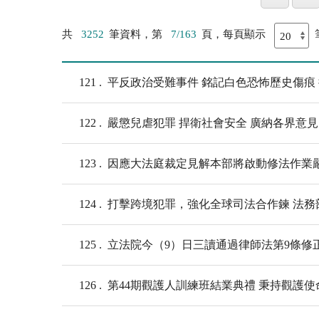
共
3252
筆資料，第
7/163
頁，每頁顯示
121
平反政治受難事件 銘記白色恐怖歷史傷痕
122
嚴懲兒虐犯罪 捍衛社會安全 廣納各界意見
123
因應大法庭裁定見解本部將啟動修法作業
124
打擊跨境犯罪，強化全球司法合作鍊 法
125
立法院今（9）日三讀通過律師法第9條修
126
第44期觀護人訓練班結業典禮 秉持觀護