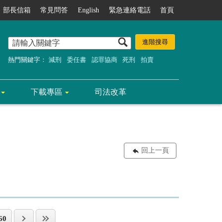
部長信箱
常見問答
English
緊急連絡電話
首頁
熱門關鍵字：
減刑
委任書
認罪協商
死刑
拍賣
下載專區
司法改革
回上一頁
60