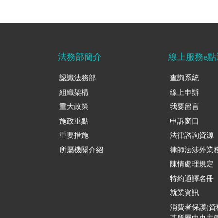
法務部簡介
線上服務e點
認識法務部
查詢系統
組織架構
線上申辦
重大政策
我要留言
施政重點
申訴窗口
重要措施
法律諮詢資源
所屬機關介紹
律師法涉外業
陳情處理規定
特約通譯名冊
就業資訊
消費者保護(
其所屬中央主管