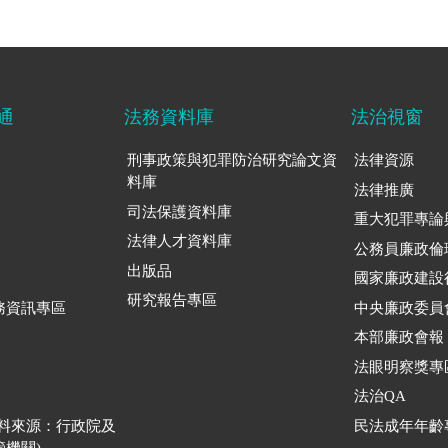
通
法務資料庫
法治視窗
刑事政策與犯罪防治研究論文資
法律資源
料庫
法律推廣
司法保護資料庫
重大犯罪專論
法律人才資料庫
公務員廉政倫
出版品
國家廉政建設
研究報告專區
務資訊專區
中央廉政委員
本部廉政會報
法眼明察獎專
法治QA
資料來源：行政院及
民法成年年齡
機關)