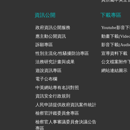
資訊公開
下載專區
政府資訊公開服務
Youtube影音
應主動公開資訊
動畫下載(Video
訴願專區
影音下載(Audio
性別主流化/性騷擾防治專區
宣導資料下載
法務研究計畫與成果
公文檔案附件
遊說資訊專區
網站連結圖示
電子公布欄
中英網站專有名詞對照
資訊安全行政規則
人民申請提供政府資訊案件統計
檢察官評鑑委員會專區
檢察官人事審議委員會決議公告
專區