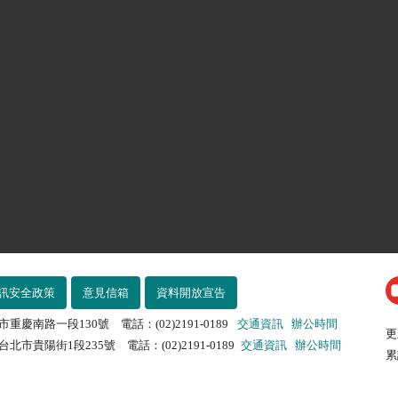
訊安全政策
意見信箱
資料開放宣告
市重慶南路一段130號 電話：(02)2191-0189
交通資訊
辦公時間
更
北市貴陽街1段235號 電話：(02)2191-0189
交通資訊
辦公時間
累