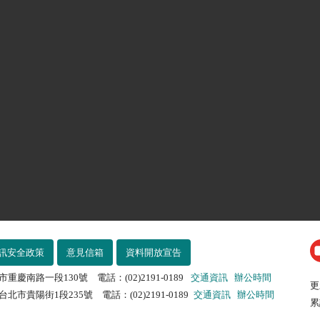
訊安全政策
意見信箱
資料開放宣告
市重慶南路一段130號 電話：(02)2191-0189
交通資訊
辦公時間
更
北市貴陽街1段235號 電話：(02)2191-0189
交通資訊
辦公時間
累