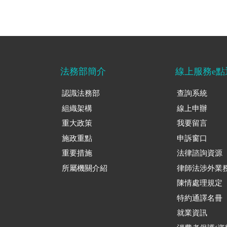
法務部簡介
線上服務e點
認識法務部
查詢系統
組織架構
線上申辦
重大政策
我要留言
施政重點
申訴窗口
重要措施
法律諮詢資源
所屬機關介紹
律師法涉外業
陳情處理規定
特約通譯名冊
就業資訊