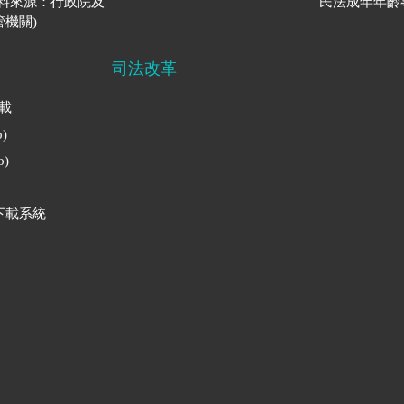
資料來源：行政院及
民法成年年齡
機關)
司法改革
下載
)
)
下載系統