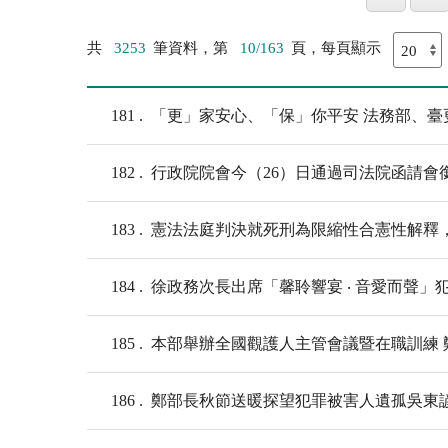
共
3253
筆資料，第
10/163
頁，每頁顯示
181
「更」家安心、「保」你平安 法務部、臺
182
行政院院會今（26）日通過司法院函請會
183
憲法法庭判決就死刑為限縮性合憲性解釋
184
徐政務次長出席「馨聆響宴 ‧ 音愛而聲
185
本部舉辦全國觀護人主管會議暨在職訓練
186
鄭部長秋節送暖探望犯罪被害人遺孤吳東諺