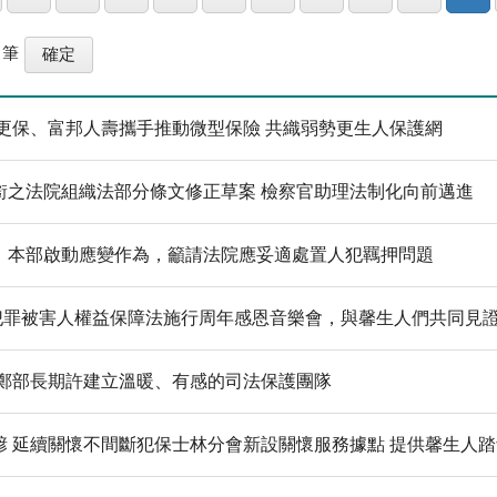
筆
更保、富邦人壽攜手推動微型保險 共織弱勢更生人保護網
銜之法院組織法部分條文修正草案 檢察官助理法制化向前邁進
，本部啟動應變作為，籲請法院應妥適處置人犯羈押問題
」犯罪被害人權益保障法施行周年感恩音樂會，與馨生人們共同見證
 鄭部長期許建立溫暖、有感的司法保護團隊
 延續關懷不間斷犯保士林分會新設關懷服務據點 提供馨生人