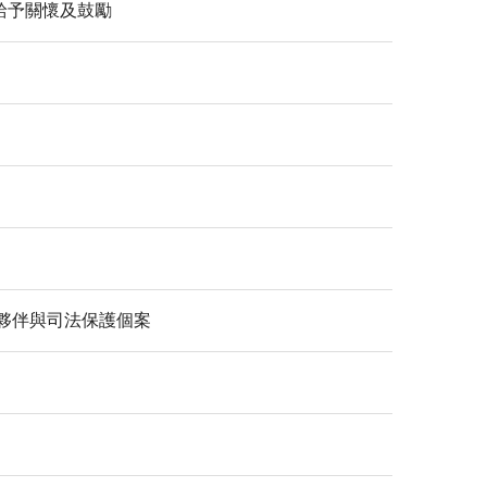
給予關懷及鼓勵
夥伴與司法保護個案