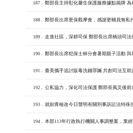
187
鄭部長主持彰化馨生保護服務據點揭牌 為
188
鄭部長出席更保觀摩會，感謝更輔員無私
189
走進社區，深耕司保 鄭部長出席橋頭司
190
鄭部長出席犯保士林分會暑期親子活動 
191
臺美攜手追討販毒洗錢罪贓 共創司法互助
192
公私協力，深化司法保護 鄭部長風災後
193
就劍青檢改今日聲明有關刑事訴訟法特殊
194
本部113年行政執行機關人事調整案，業