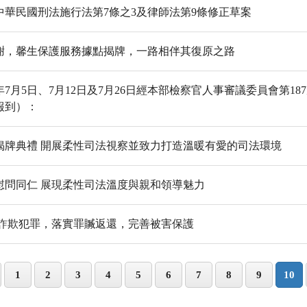
華民國刑法施行法第7條之3及律師法第9條修正草案
謝，馨生保護服務據點揭牌，一路相伴其復原之路
年7月5日、7月12日及7月26日經本部檢察官人事審議委員會第18
報到）：
揭牌典禮 開展柔性司法視察並致力打造溫暖有愛的司法環境
慰問同仁 展現柔性司法溫度與親和領導魅力
緝詐欺犯罪，落實罪贓返還，完善被害保護
1
2
3
4
5
6
7
8
9
10