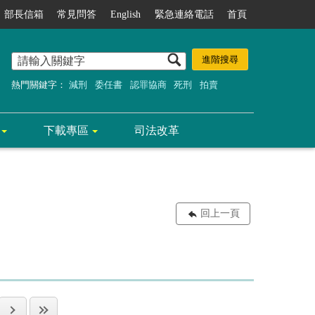
部長信箱
常見問答
English
緊急連絡電話
首頁
熱門關鍵字：
減刑
委任書
認罪協商
死刑
拍賣
下載專區
司法改革
回上一頁