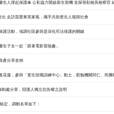
馨生人撐起保護傘 公私協力開啟新生契機 並探視彰檢吳檢察官 
付出 走訪苗栗東里家風，攜手共助更生人復歸社會
法保護活動，強調社區參與是深化司法保護的關鍵
與馨生子女一起「跟著電影冒險趣」
資產分享首例
前進花蓮，參與「更生技職訓練中心」動土，慰勉機關同仁、民團
強制處分章，辯護人獨立抗告權之說明
經核定，調動名單如下：