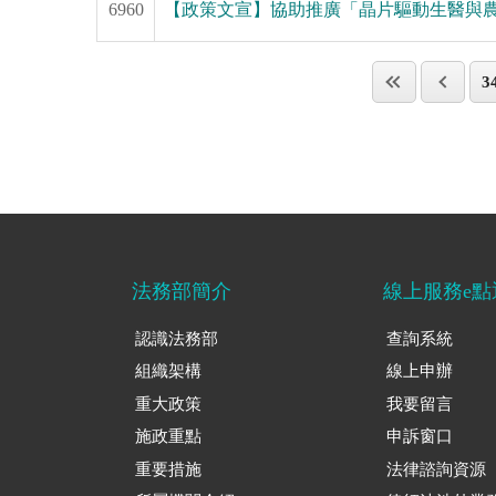
6960
【政策文宣】協助推廣「晶片驅動生醫與
3
法務部簡介
線上服務e點
認識法務部
查詢系統
組織架構
線上申辦
重大政策
我要留言
施政重點
申訴窗口
重要措施
法律諮詢資源