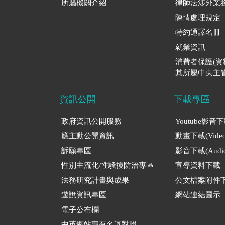
所屬機關介紹
律師法涉外業
陳情處理規定
特約通譯名冊
就業資訊
消費者保護(
其所屬中央主管
資訊公開
下載專區
政府資訊公開服務
Youtube影音
應主動公開資訊
動畫下載(Video
訴願專區
影音下載(Audio
性別主流化/性騷擾防治專區
宣導資料下載
法務研究計畫與成果
公文檔案附件
遊說資訊專區
網站連結圖示
電子公布欄
中英網站專有名詞對照