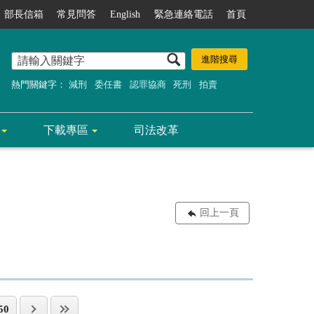
部長信箱
常見問答
English
緊急連絡電話
首頁
熱門關鍵字：
減刑
委任書
認罪協商
死刑
拍賣
下載專區
司法改革
回上一頁
50