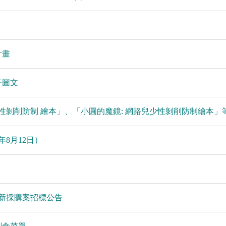
計畫
子圖文
性剝削防制 繪本」、「小圓的魔鏡: 網路兒少性剝削防制繪本」
8月12日）
更新採購案招標公告