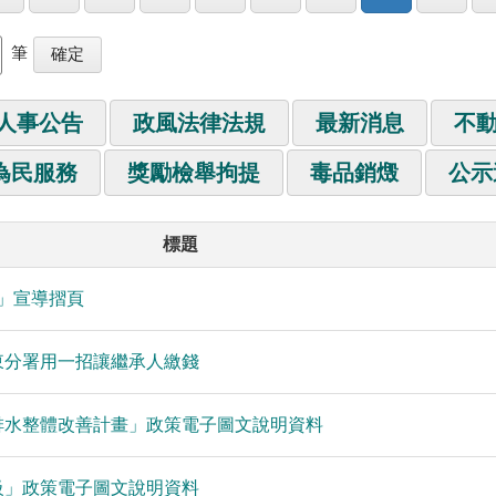
筆
人事公告
政風法律法規
最新消息
不
為民服務
獎勵檢舉拘提
毒品銷燬
公示
標題
明」宣導摺頁
東分署用一招讓繼承人繳錢
排水整體改善計畫」政策電子圖文說明資料
級」政策電子圖文說明資料