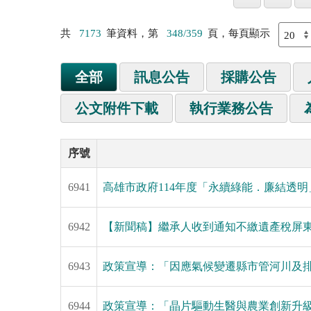
共
7173
筆資料，第
348/359
頁，每頁顯示
全部
訊息公告
採購公告
公文附件下載
執行業務公告
序號
6941
高雄市政府114年度「永續綠能．廉結透
6942
【新聞稿】繼承人收到通知不繳遺產稅屏
6943
政策宣導：「因應氣候變遷縣市管河川及
6944
政策宣導：「晶片驅動生醫與農業創新升