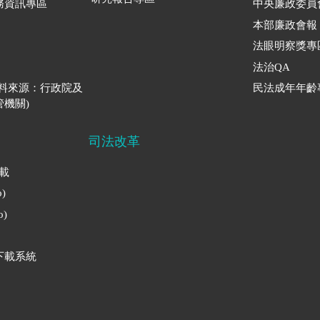
務資訊專區
中央廉政委員
本部廉政會報
法眼明察獎專
法治QA
資料來源：行政院及
民法成年年齡
機關)
司法改革
下載
)
)
下載系統