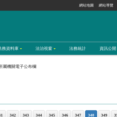
網站地圖
網站導覽
法務資料庫
法治視窗
法務統計
資訊公開
所屬機關電子公布欄
41
342
343
344
345
346
347
348
349
3