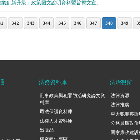
農業創新升級」政策圖文說明資料暨旨揭文宣。
41
342
343
344
345
346
347
348
349
3
通
法務資料庫
法治視窗
刑事政策與犯罪防治研究論文資
法律資源
料庫
法律推廣
司法保護資料庫
重大犯罪專論
法律人才資料庫
公務員廉政倫
出版品
國家廉政建設
研究報告專區