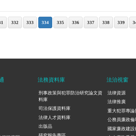
31
332
333
334
335
336
337
338
339
3
通
法務資料庫
法治視窗
刑事政策與犯罪防治研究論文資
法律資源
料庫
法律推廣
司法保護資料庫
重大犯罪專論
法律人才資料庫
公務員廉政倫
出版品
國家廉政建設
研究報告專區