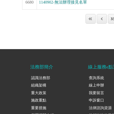
6680
1140902-無法辦理接見名單
3
法務部簡介
線上服務e點
認識法務部
查詢系統
組織架構
線上申辦
重大政策
我要留言
施政重點
申訴窗口
重要措施
法律諮詢資源