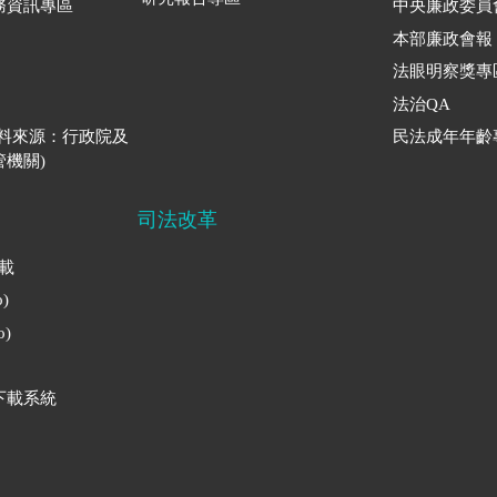
務資訊專區
中央廉政委員
本部廉政會報
法眼明察獎專
法治QA
資料來源：行政院及
民法成年年齡
機關)
司法改革
下載
)
)
下載系統