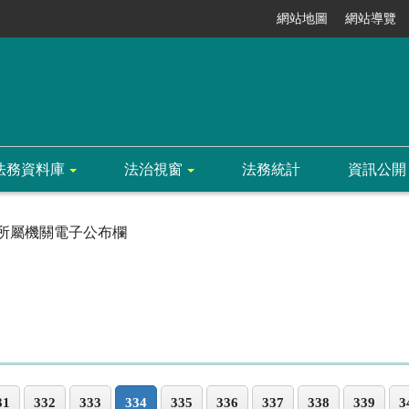
網站地圖
網站導覽
法務資料庫
法治視窗
法務統計
資訊公開
所屬機關電子公布欄
31
332
333
334
335
336
337
338
339
3