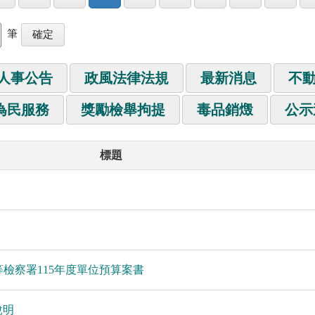
筆
人事公告
政風法律法規
最新消息
不
為民服務
獎勵檢舉拘提
毒品銷燬
公示
標題
等檢察署115年度單位預算案書
說明