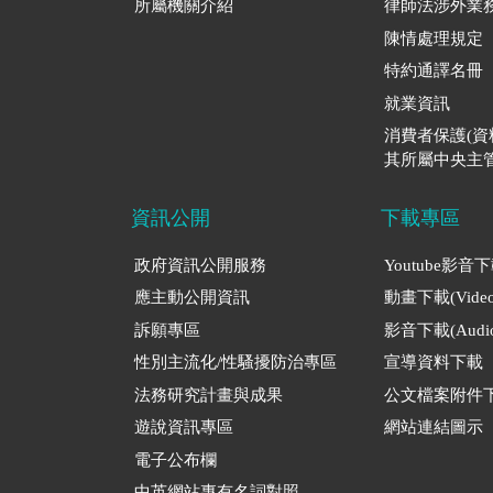
所屬機關介紹
律師法涉外業
陳情處理規定
特約通譯名冊
就業資訊
消費者保護(
其所屬中央主管
資訊公開
下載專區
政府資訊公開服務
Youtube影音
應主動公開資訊
動畫下載(Video
訴願專區
影音下載(Audio
性別主流化/性騷擾防治專區
宣導資料下載
法務研究計畫與成果
公文檔案附件
遊說資訊專區
網站連結圖示
電子公布欄
中英網站專有名詞對照