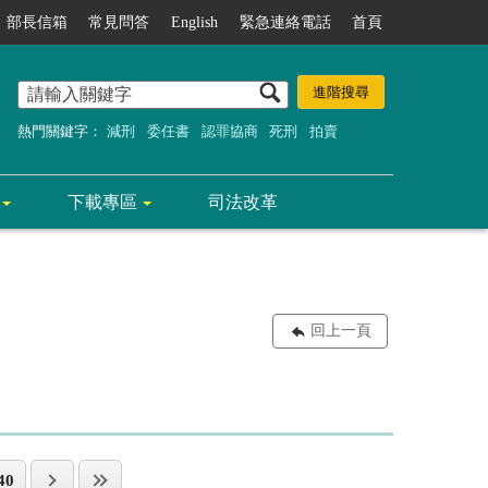
部長信箱
常見問答
English
緊急連絡電話
首頁
熱門關鍵字：
減刑
委任書
認罪協商
死刑
拍賣
下載專區
司法改革
回上一頁
40