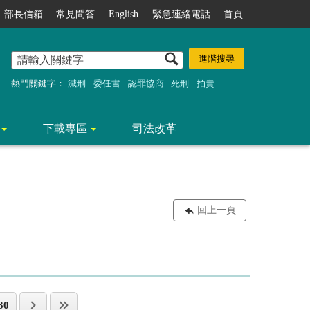
部長信箱
常見問答
English
緊急連絡電話
首頁
熱門關鍵字：
減刑
委任書
認罪協商
死刑
拍賣
下載專區
司法改革
回上一頁
30