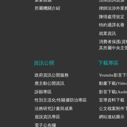
所屬機關介紹
律師法涉外業
陳情處理規定
特約通譯名冊
就業資訊
消費者保護(
其所屬中央主管
資訊公開
下載專區
政府資訊公開服務
Youtube影音
應主動公開資訊
動畫下載(Video
訴願專區
影音下載(Audio
性別主流化/性騷擾防治專區
宣導資料下載
法務研究計畫與成果
公文檔案附件
遊說資訊專區
網站連結圖示
電子公布欄