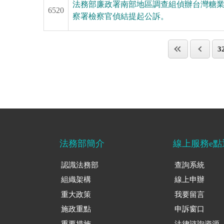
法務部廉政署南部地區調查組偵辦台灣糖
6520
察署檢察官偵結提起公訴。
3
法務部簡介
線上服務e點
認識法務部
查詢系統
組織架構
線上申辦
重大政策
我要留言
施政重點
申訴窗口
重要措施
法律諮詢資源