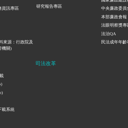
研究報告專區
務資訊專區
中央廉政委員
本部廉政會報
法眼明察獎專
法治QA
資料來源：行政院及
民法成年年齡
機關)
司法改革
下載
)
)
下載系統