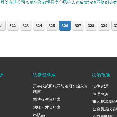
業股份有限公司畜殖事業部場長李〇恩等人違反貪污治罪條例等
21
322
323
324
325
326
327
328
329
3
通
法務資料庫
法治視窗
刑事政策與犯罪防治研究論文資
法律資源
料庫
法律推廣
司法保護資料庫
重大犯罪專論
法律人才資料庫
公務員廉政倫
出版品
國家廉政建設