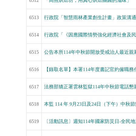
6512
「高燕烘焙坊，用真心烘焙團圓的滋味」
6513
行政院「智慧雨林產業創生計畫」政策溝
6514
行政院「《因應國際情勢強化經濟社會及
6515
公告本所114年中秋節開放受戒治人最近
6516
【錄取名單】本署114年度書記官約僱職
6517
法務部矯正署雲林監獄114年中秋節電話懇
6518
本監 114 年 9月23日及24日（下午）
6519
〔活動訊息〕週知114年國家防災日-全