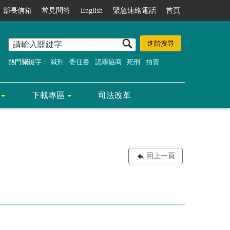
部長信箱
常見問答
English
緊急連絡電話
首頁
熱門關鍵字：
減刑
委任書
認罪協商
死刑
拍賣
下載專區
司法改革
回上一頁