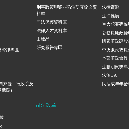
刑事政策與犯罪防治研究論文資
法律資源
料庫
法律推廣
司法保護資料庫
重大犯罪專論
法律人才資料庫
公務員廉政倫
出版品
國家廉政建設
研究報告專區
務資訊專區
中央廉政委員
本部廉政會報
法眼明察獎專
法治QA
資料來源：行政院及
民法成年年齡
機關)
司法改革
下載
)