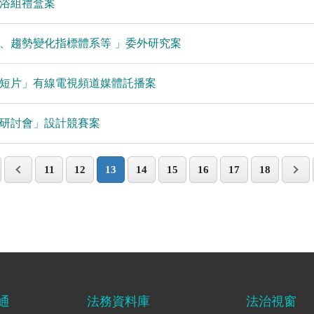
沐浴組禮盒案
、趨勢變化指標體系等 」委外研究案
短片」有線電視頻道媒體託播案
際研討會」設計競賽案
11
12
13
14
15
16
17
18
通
法務資料庫
法治視窗