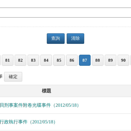
查詢
清除
81
82
83
84
85
86
87
88
89
90
筆
標題
拷貝刑事案件附卷光碟事件（2012/05/18）
行政執行事件（2012/05/18）