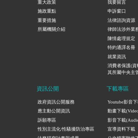
重大政策
我要留言
施政重點
申訴窗口
重要措施
法律諮詢資源
所屬機關介紹
律師法涉外業
陳情處理規定
特約通譯名冊
就業資訊
消費者保護(
其所屬中央主管
資訊公開
下載專區
政府資訊公開服務
Youtube影音
應主動公開資訊
動畫下載(Video
訴願專區
影音下載(Audio
性別主流化/性騷擾防治專區
宣導資料下載