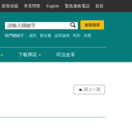
部長信箱
常見問答
English
緊急連絡電話
首頁
熱門關鍵字：
減刑
委任書
認罪協商
死刑
拍賣
下載專區
司法改革
回上一頁