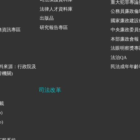
重大犯罪專論
法律人才資料庫
公務員廉政倫
出版品
國家廉政建設
研究報告專區
務資訊專區
中央廉政委員
本部廉政會報
法眼明察獎專
法治QA
資料來源：行政院及
民法成年年齡
機關)
司法改革
下載
)
)