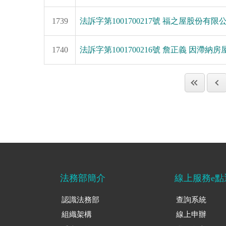
1739
法訴字第1001700217號 福之屋股份有限
1740
法訴字第1001700216號 詹正義 因滯納房屋
法務部簡介
線上服務e點
認識法務部
查詢系統
組織架構
線上申辦