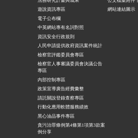
法務研究計畫與成果
公文檔案附件
遊說資訊專區
網站連結圖示
電子公布欄
中英網站專有名詞對照
資訊安全行政規則
人民申請提供政府資訊案件統計
檢察官評鑑委員會專區
檢察官人事審議委員會決議公告
專區
內部控制專區
政策宣導廣告經費彙整
請託關說登錄查察專區
行動化應用軟體服務績效
黑心油品事件專區
貪污治罪條例第4條第1項第3款案
例分享